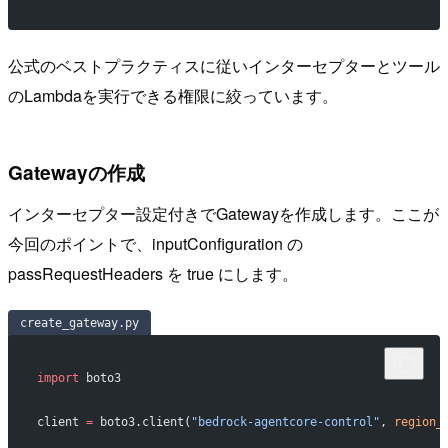
公式のベストプラクティスに従いインターセプターとツール
のLambdaを実行できる権限に絞っています。
Gatewayの作成
インターセプター設定付きでGatewayを作成します。ここが
今回のポイントで、inputConfiguration の
passRequestHeaders を true にします。
create_gateway.py
import
 boto3
client 
=
 boto3.client(
"bedrock-agentcore-control"
, 
region_