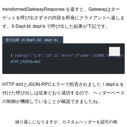
transformedGatewayResponse を返すと、Gatewayはター
ゲットを呼び出さずその内容を即座にクライアントへ返しま
す。X-Dept-Id: dept-b で呼び出した結果が下記です。
実行結果（X-Dept-Id: dept-b）
{
"jsonrpc"
:
"2.0"
,
"id"
:21,
"error"
:
{
"
code
":-32000,"
message
":
HTTP_STATUS=403
HTTP 403とJSON-RPCエラーで拒否されました！dept-a を
付けた呼び出しは従来どおり成功するので、ヘッダーベース
の制御が機能していることが確認できましたね。
!
繰り返しになりますが、カスタムヘッダーを認可の根