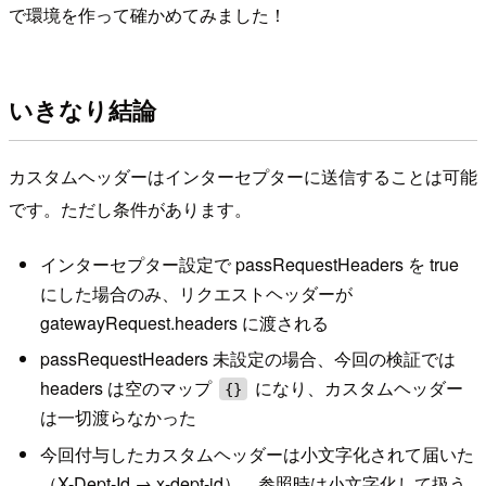
で環境を作って確かめてみました！
いきなり結論
カスタムヘッダーはインターセプターに送信することは可能
です。ただし条件があります。
インターセプター設定で passRequestHeaders を true
にした場合のみ、リクエストヘッダーが
gatewayRequest.headers に渡される
passRequestHeaders 未設定の場合、今回の検証では
headers は空のマップ
になり、カスタムヘッダー
{}
は一切渡らなかった
今回付与したカスタムヘッダーは小文字化されて届いた
（X-Dept-Id → x-dept-id）。参照時は小文字化して扱う