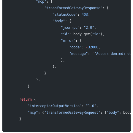
            "mcp"
: {
                "transformedGatewayResponse"
: {
                    "statusCode"
: 
403
,
                    "body"
: {
                        "jsonrpc"
: 
"2.0"
,
                        "id"
: body.get(
"id"
),
                        "error"
: {
                            "code"
: 
-
32000
,
                            "message"
: 
f
"Access denied: de
                        },
                    },
                }
            },
        }
    return
 {
        "interceptorOutputVersion"
: 
"1.0"
,
        "mcp"
: {
"transformedGatewayRequest"
: {
"body"
: body
    }