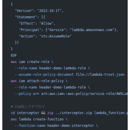
{
  "Version": "2012-10-17",
  "Statement": [{
    "Effect": "Allow",
    "Principal": {"Service": "lambda.amazonaws.com"},
    "Action": "sts:AssumeRole"
  }]
}
EOF
aws
 iam
 create-role
 \
  --role-name
 header-demo-lambda-role
 \
  --assume-role-policy-document
 file://lambda-trust.json
aws
 iam
 attach-role-policy
 \
  --role-name
 header-demo-lambda-role
 \
  --policy-arn
 arn:aws:iam::aws:policy/service-role/AWSLam
# zip化してデプロイ
cd
 interceptor
 && 
zip
 ../interceptor.zip
 lambda_function.p
aws
 lambda
 create-function
 \
  --function-name
 header-demo-interceptor
 \