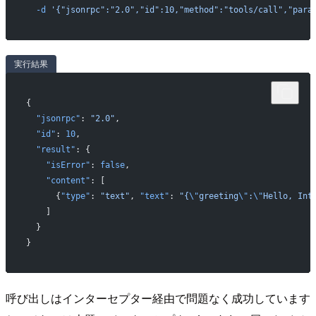
  -d
 '{"jsonrpc":"2.0","id":10,"method":"tools/call","para
実行結果
{
  "jsonrpc"
: 
"2.0"
,
  "id"
: 
10
,
  "result"
: {
    "isError"
: 
false
,
    "content"
: [
      {
"type"
: 
"text"
, 
"text"
: 
"{
\"
greeting
\"
:
\"
Hello, Int
    ]
  }
}
呼び出しはインターセプター経由で問題なく成功しています