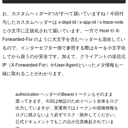
お、カスタムヘッダー3つがすべて届いていますね！今回付
与したカスタムヘッダーは x-dept-id / x-app-id / x-trace-note
と小文字に正規化されて届いています。一方で Host や X-
Forwarded-For のように大文字を含むヘッダーも混在してい
るので、インターセプター側で参照する際はキーを小文字化
してから扱うのが安全です。加えて、クライアントの送信元
IP（X-Forwarded-For）やUser-Agentといったメタ情報も一
緒に取れることがわかります。
!
authorization ヘッダーのBearerトークンもそのまま
渡ってきます。今回は検証のためイベント全体をログ
出力していますが、実運用ではトークンや資格情報を
ログに残さないよう必ずマスク・除外してください。
公式ドキュメントでもこの点が注意喚起されていま