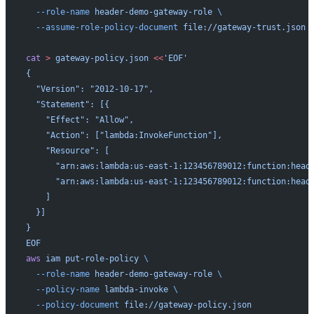
  --role-name
 header-demo-gateway-role
 \
  --assume-role-policy-document
 file://gateway-trust.json
cat
 >
 gateway-policy.json
 <<
'EOF'
{
  "Version": "2012-10-17",
  "Statement": [{
    "Effect": "Allow",
    "Action": ["lambda:InvokeFunction"],
    "Resource": [
      "arn:aws:lambda:us-east-1:123456789012:function:head
      "arn:aws:lambda:us-east-1:123456789012:function:head
    ]
  }]
}
EOF
aws
 iam
 put-role-policy
 \
  --role-name
 header-demo-gateway-role
 \
  --policy-name
 lambda-invoke
 \
  --policy-document
 file://gateway-policy.json