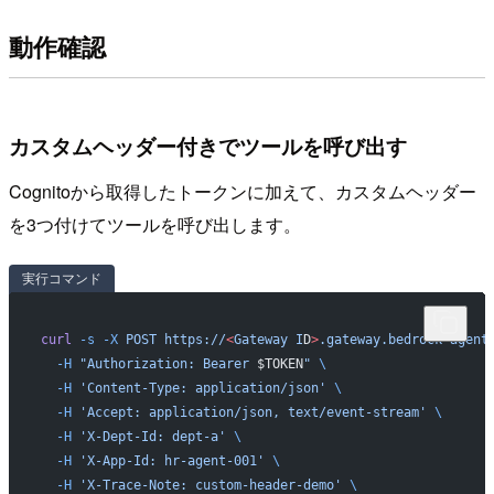
動作確認
カスタムヘッダー付きでツールを呼び出す
Cognitoから取得したトークンに加えて、カスタムヘッダー
を3つ付けてツールを呼び出します。
実行コマンド
curl
 -s
 -X
 POST
 https://
<
Gateway
 I
D
>
.gateway.bedrock-agent
  -H
 "Authorization: Bearer 
$TOKEN
"
 \
  -H
 'Content-Type: application/json'
 \
  -H
 'Accept: application/json, text/event-stream'
 \
  -H
 'X-Dept-Id: dept-a'
 \
  -H
 'X-App-Id: hr-agent-001'
 \
  -H
 'X-Trace-Note: custom-header-demo'
 \