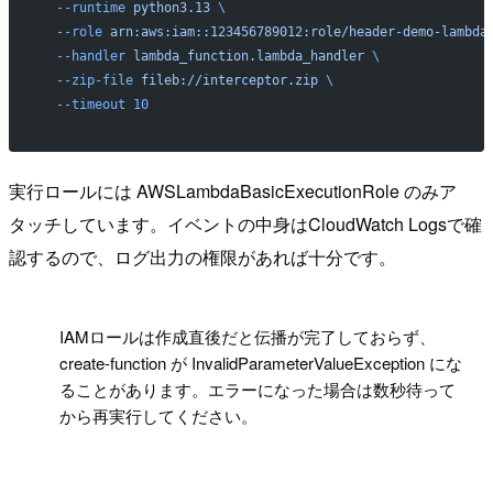
  --runtime
 python3.13
 \
  --role
 arn:aws:iam::123456789012:role/header-demo-lambda
  --handler
 lambda_function.lambda_handler
 \
  --zip-file
 fileb://interceptor.zip
 \
  --timeout
 10
実行ロールには AWSLambdaBasicExecutionRole のみア
タッチしています。イベントの中身はCloudWatch Logsで確
認するので、ログ出力の権限があれば十分です。
!
IAMロールは作成直後だと伝播が完了しておらず、
create-function が InvalidParameterValueException にな
ることがあります。エラーになった場合は数秒待って
から再実行してください。