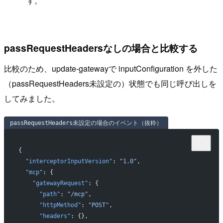
す。
passRequestHeadersなしの場合と比較する
比較のため、update-gatewayで inputConfiguration を外した
（passRequestHeaders未設定の）状態でも同じ呼び出しを
してみました。
passRequestHeaders未設定の場合のイベント（抜粋）
{
  "interceptorInputVersion"
: 
"1.0"
,
  "mcp"
: {
    "gatewayRequest"
: {
      "path"
: 
"/mcp"
,
      "httpMethod"
: 
"POST"
,
      "headers"
: {},