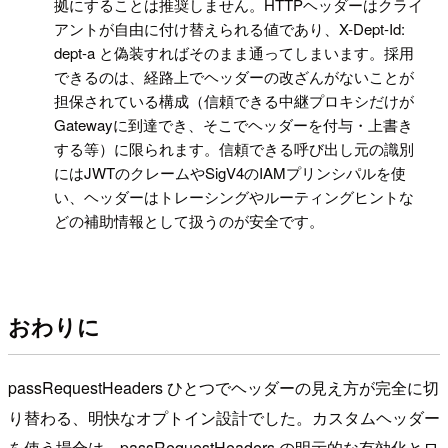
拠にすることは推奨しません。HTTPヘッダーはクライ
アントが自由に付け替えられる値であり、X-Dept-Id:
dept-a と偽装すればそのまま通ってしまいます。採用
できるのは、経路上でヘッダーの改ざんがないことが
担保されている構成（信頼できる中継プロキシだけが
Gatewayに到達でき、そこでヘッダーを付与・上書き
する等）に限られます。信頼できる呼び出し元の識別
にはJWTのクレームやSigV4のIAMプリンシパルを使
い、ヘッダーはトレーシングやルーティングヒントな
どの補助情報として扱うのが安全です。
おわりに
passRequestHeaders ひとつでヘッダーの見え方が完全に切
り替わる、明快なオプトイン設計でした。カスタムヘッダー
を使う場合は、passRequestHeaders の明示的な有効化とロ