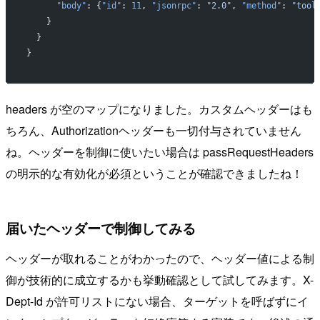
      "body"
: {
"id"
: 
11
, 
"jsonrpc"
: 
"2.0"
, 
"method"
: 
"tool
    }
  }
}
headers が空のマップになりました。カスタムヘッダーはも
ちろん、Authorizationヘッダーも一切付与されていません
ね。ヘッダーを制御に使いたい場合は passRequestHeaders
の明示的な有効化が必須ということが確認できましたね！
届いたヘッダーで制御してみる
ヘッダーが取れることがわかったので、ヘッダー値による制
御が技術的に成立するかも挙動確認として試してみます。X-
Dept-Id が許可リストにない場合、ターゲットを呼ばずにイ