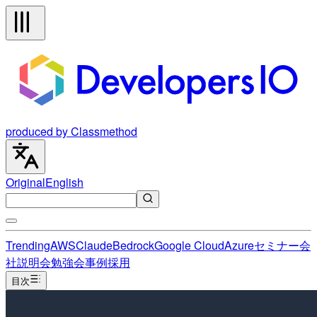
produced by Classmethod
Original
English
Trending
AWS
Claude
Bedrock
Google Cloud
Azure
セミナー
会
社説明会
勉強会
事例
採用
目次