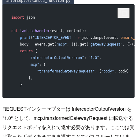
interceptor/lambda_function.py
import
 json
def
 lambda_handler
(event, context):
    print
(
"INTERCEPTOR_EVENT "
 +
 json.dumps(event, 
ensure_
    body 
=
 event.get(
"mcp"
, {}).get(
"gatewayRequest"
, {}).
    return
 {
        "interceptorOutputVersion"
: 
"1.0"
,
        "mcp"
: {
            "transformedGatewayRequest"
: {
"body"
: body}
        },
    }
REQUESTインターセプターは interceptorOutputVersion を
"1.0" として、mcp.transformedGatewayRequest に転送する
リクエストボディを入れて返す必要があります。ここでは受
け取ったボディをそのまま返すことでパススルーしていま