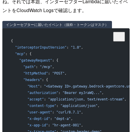
ね。それでは本題、インターセプターLambdaに届いたイベ
ントをCloudWatch Logsで確認します。
インターセプターに届いたイベント（抜粋・トークンはマスク）
{
  "interceptorInputVersion"
: 
"1.0"
,
  "mcp"
: {
    "gatewayRequest"
: {
      "path"
: 
"/mcp"
,
      "httpMethod"
: 
"POST"
,
      "headers"
: {
        "Host"
: 
"<Gateway ID>.gateway.bedrock-agentcore.us
        "authorization"
: 
"Bearer eyJraWQ..."
,
        "accept"
: 
"application/json, text/event-stream"
,
        "content-type"
: 
"application/json"
,
        "user-agent"
: 
"curl/8.7.1"
,
        "x-dept-id"
: 
"dept-a"
,
        "x-app-id"
: 
"hr-agent-001"
,
        "x-trace-note"
: 
"custom-header-demo"
,