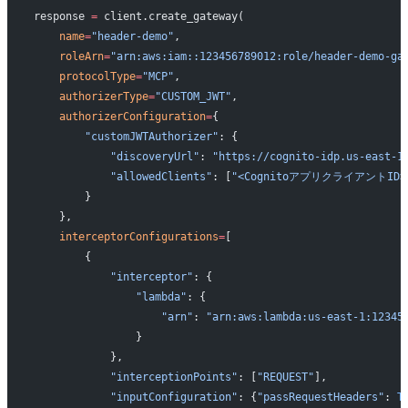
response 
=
 client.create_gateway(
    name
=
"header-demo"
,
    roleArn
=
"arn:aws:iam::123456789012:role/header-demo-ga
    protocolType
=
"MCP"
,
    authorizerType
=
"CUSTOM_JWT"
,
    authorizerConfiguration
=
{
        "customJWTAuthorizer"
: {
            "discoveryUrl"
: 
"https://cognito-idp.us-east-1
            "allowedClients"
: [
"<CognitoアプリクライアントID>
        }
    },
    interceptorConfigurations
=
[
        {
            "interceptor"
: {
                "lambda"
: {
                    "arn"
: 
"arn:aws:lambda:us-east-1:12345
                }
            },
            "interceptionPoints"
: [
"REQUEST"
],
            "inputConfiguration"
: {
"passRequestHeaders"
: 
T