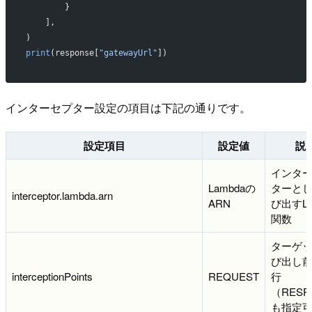
        }
    ],
)
print
(response[
"gatewayUrl"
])
インターセプター設定の項目は下記の通りです。
設定項目
設定値
説
インタ
Lambdaの
ターと
interceptor.lambda.arn
ARN
び出すLa
関数
ターゲ
び出し
interceptionPoints
REQUEST
行
（RESP
も指定