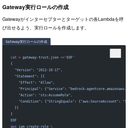
Gateway実行ロールの作成
Gatewayがインターセプターとターゲットの各Lambdaを呼
び出せるよう、実行ロールを作成します。
Gateway実行ロールの作成
cat
 >
 gateway-trust.json
 <<
'EOF'
{
  "Version": "2012-10-17",
  "Statement": [{
    "Effect": "Allow",
    "Principal": {"Service": "bedrock-agentcore.amazonaws.
    "Action": "sts:AssumeRole",
    "Condition": {"StringEquals": {"aws:SourceAccount": "1
  }]
}
EOF
aws
 iam
 create-role
 \