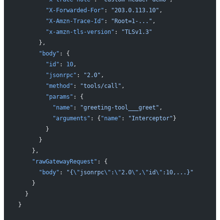
        "X-Forwarded-For"
: 
"203.0.113.10"
,
        "X-Amzn-Trace-Id"
: 
"Root=1-..."
,
        "x-amzn-tls-version"
: 
"TLSv1.3"
      },
      "body"
: {
        "id"
: 
10
,
        "jsonrpc"
: 
"2.0"
,
        "method"
: 
"tools/call"
,
        "params"
: {
          "name"
: 
"greeting-tool___greet"
,
          "arguments"
: {
"name"
: 
"Interceptor"
}
        }
      }
    },
    "rawGatewayRequest"
: {
      "body"
: 
"{
\"
jsonrpc
\"
:
\"
2.0
\"
,
\"
id
\"
:10,...}"
    }
  }
}