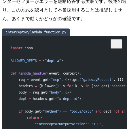
ンターセプターがエラーを短絡応答する実装です。後述の通
り、この方式を認可として本番採用することは推奨しませ
ん。あくまで動くかどうかの確認です。
interceptor/lambda_function.py
import
 json
ALLOWED_DEPTS
 =
 {
"dept-a"
}
def
 lambda_handler
(event, context):
    req 
=
 event.get(
"mcp"
, {}).get(
"gatewayRequest"
, {})
    headers 
=
 {k.lower(): v 
for
 k, v 
in
 (req.get(
"headers"
    body 
=
 req.get(
"body"
, {})
    dept 
=
 headers.get(
"x-dept-id"
)
    if
 body.get(
"method"
) 
==
 "tools/call"
 and
 dept 
not
 in
 
        return
 {
            "interceptorOutputVersion"
: 
"1.0"
,