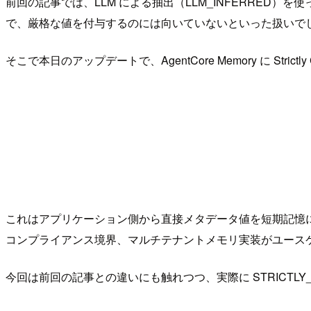
前回の記事では、LLM による抽出（LLM_INFERRED
で、厳格な値を付与するのには向いていないといった扱いで
そこで本日のアップデートで、AgentCore Memory に Strict
これはアプリケーション側から直接メタデータ値を短期記憶に指
コンプライアンス境界、マルチテナントメモリ実装がユース
今回は前回の記事との違いにも触れつつ、実際に STRICTLY_