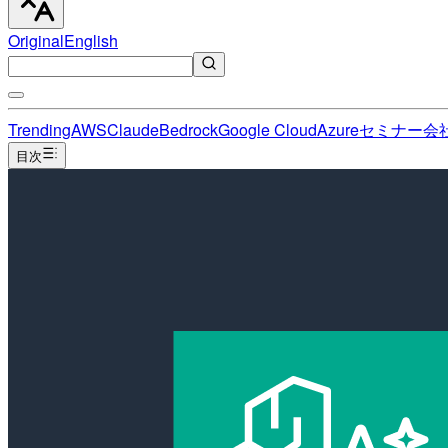
Original
English
Trending
AWS
Claude
Bedrock
Google Cloud
Azure
セミナー
会
目次