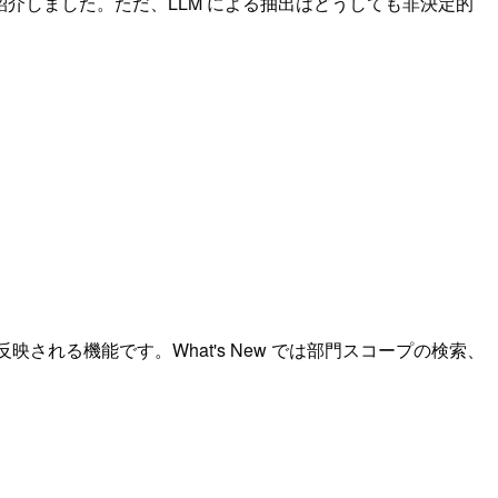
を紹介しました。ただ、LLM による抽出はどうしても非決定的
れる機能です。What's New では部門スコープの検索、