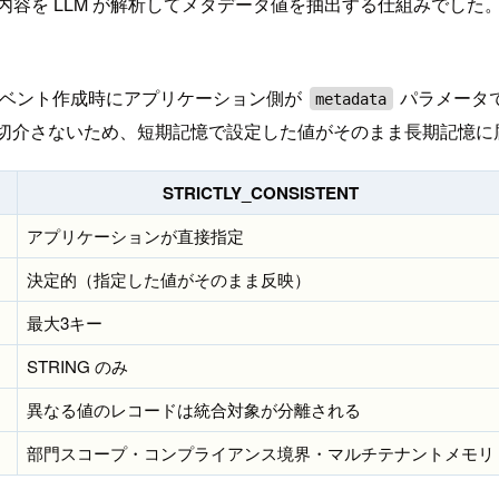
の会話内容を LLM が解析してメタデータ値を抽出する仕組みで
記憶のイベント作成時にアプリケーション側が
パラメータ
metadata
一切介さないため、短期記憶で設定した値がそのまま長期記憶
STRICTLY_CONSISTENT
アプリケーションが直接指定
決定的（指定した値がそのまま反映）
）
最大3キー
STRING のみ
異なる値のレコードは統合対象が分離される
部門スコープ・コンプライアンス境界・マルチテナントメモリ