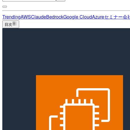
Trending
AWS
Claude
Bedrock
Google Cloud
Azure
セミナー
会
目次