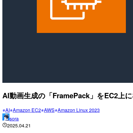
AI動画生成の「FramePack」をEC2
AI
Amazon EC2
AWS
Amazon Linux 2023
sora
2025.04.21