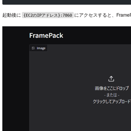
起動後に
にアクセスすると、Fram
{EC2のIPアドレス}:7860