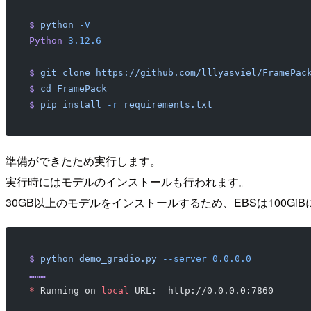
$
 python
 -V
Python
 3.12.6
$
 git
 clone
 https://github.com/lllyasviel/FramePac
$
 cd
 FramePack
$
 pip
 install
 -r
 requirements.txt
準備ができたため実行します。
実行時にはモデルのインストールも行われます。
30GB以上のモデルをインストールするため、EBSは100Gi
$
 python
 demo_gradio.py
 --server
 0.0.0.0
………
*
 Running on 
local
 URL:  http://0.0.0.0:7860