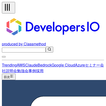
produced by Classmethod
Trending
AWS
Claude
Bedrock
Google Cloud
Azure
セミナー
会
社説明会
勉強会
事例
採用
目次