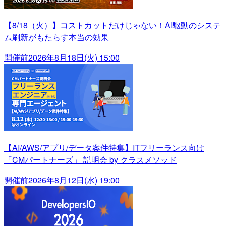
【8/18（火）】コストカットだけじゃない！AI駆動のシステ
ム刷新がもたらす本当の効果
開催前
2026年8月18日(火) 15:00
【AI/AWS/アプリ/データ案件特集】ITフリーランス向け
「CMパートナーズ」 説明会 by クラスメソッド
開催前
2026年8月12日(水) 19:00