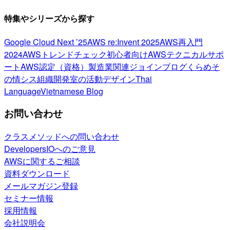
特集やシリーズから探す
Google Cloud Next ’25
AWS re:Invent 2025
AWS再入門
2024
AWSトレンドチェック
初心者向け
AWSテクニカルサポ
ート
AWS認定（資格）
製造業関連
ジョインブログ
くらめそ
の情シス
組織開発室の活動
デザイン
Thai
Language
Vietnamese Blog
お問い合わせ
クラスメソッドへの問い合わせ
DevelopersIOへのご意見
AWSに関するご相談
資料ダウンロード
メールマガジン登録
セミナー情報
採用情報
会社説明会