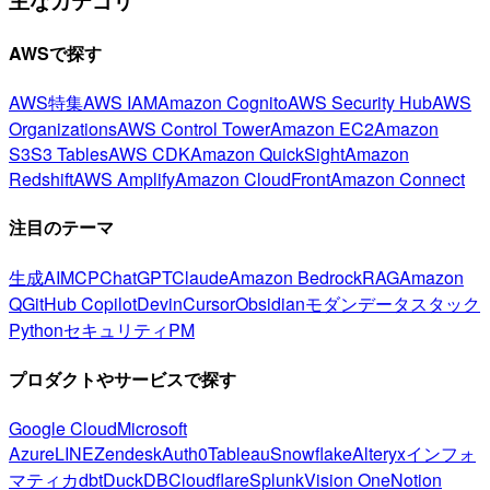
主なカテゴリ
AWSで探す
AWS特集
AWS IAM
Amazon Cognito
AWS Security Hub
AWS
Organizations
AWS Control Tower
Amazon EC2
Amazon
S3
S3 Tables
AWS CDK
Amazon QuickSight
Amazon
Redshift
AWS Amplify
Amazon CloudFront
Amazon Connect
注目のテーマ
生成AI
MCP
ChatGPT
Claude
Amazon Bedrock
RAG
Amazon
Q
GitHub Copilot
Devin
Cursor
Obsidian
モダンデータスタック
Python
セキュリティ
PM
プロダクトやサービスで探す
Google Cloud
Microsoft
Azure
LINE
Zendesk
Auth0
Tableau
Snowflake
Alteryx
インフォ
マティカ
dbt
DuckDB
Cloudflare
Splunk
Vision One
Notion