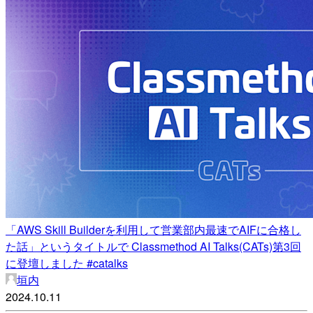
「AWS Skill Builderを利用して営業部内最速でAIFに合格し
た話」というタイトルで Classmethod AI Talks(CATs)第3回
に登壇しました #catalks
垣内
2024.10.11