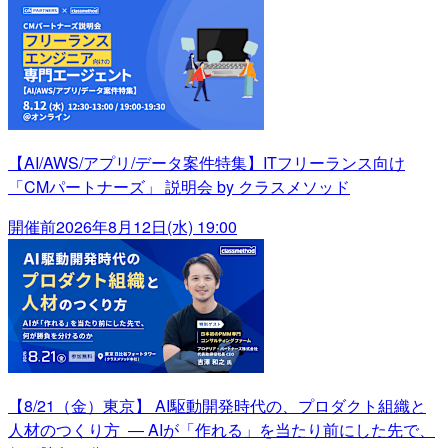
【AI/AWS/アプリ/データ案件特集】ITフリーランス向け
「CMパートナーズ」 説明会 by クラスメソッド
開催前
2026年8月12日(水) 19:00
【8/21（金）東京】 AI駆動開発時代の、プロダクト組織と
人材のつくり方 ― AIが「作れる」を当たり前にした先で、