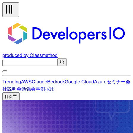
produced by Classmethod
Trending
AWS
Claude
Bedrock
Google Cloud
Azure
セミナー
会
社説明会
勉強会
事例
採用
目次