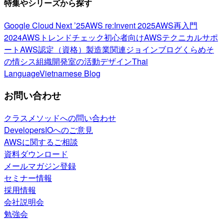
特集やシリーズから探す
Google Cloud Next ’25
AWS re:Invent 2025
AWS再入門
2024
AWSトレンドチェック
初心者向け
AWSテクニカルサポ
ート
AWS認定（資格）
製造業関連
ジョインブログ
くらめそ
の情シス
組織開発室の活動
デザイン
Thai
Language
Vietnamese Blog
お問い合わせ
クラスメソッドへの問い合わせ
DevelopersIOへのご意見
AWSに関するご相談
資料ダウンロード
メールマガジン登録
セミナー情報
採用情報
会社説明会
勉強会