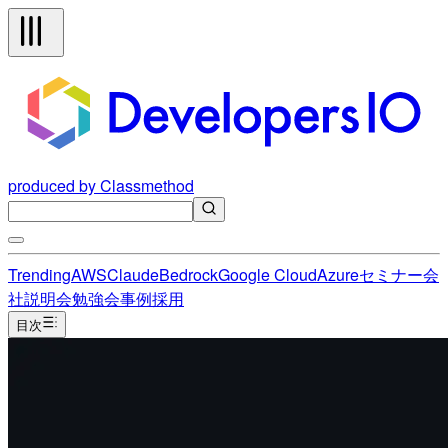
produced by Classmethod
Trending
AWS
Claude
Bedrock
Google Cloud
Azure
セミナー
会
社説明会
勉強会
事例
採用
目次