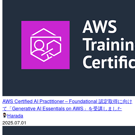
AWS Certified AI Practitioner – Foundational 認定取得に向け
て「Generative AI Essentials on AWS」を受講しました
Harada
2025.07.01