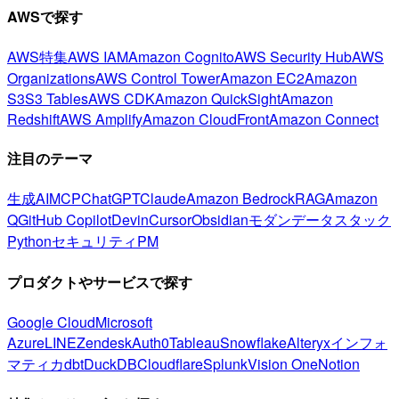
AWSで探す
AWS特集
AWS IAM
Amazon Cognito
AWS Security Hub
AWS
Organizations
AWS Control Tower
Amazon EC2
Amazon
S3
S3 Tables
AWS CDK
Amazon QuickSight
Amazon
Redshift
AWS Amplify
Amazon CloudFront
Amazon Connect
注目のテーマ
生成AI
MCP
ChatGPT
Claude
Amazon Bedrock
RAG
Amazon
Q
GitHub Copilot
Devin
Cursor
Obsidian
モダンデータスタック
Python
セキュリティ
PM
プロダクトやサービスで探す
Google Cloud
Microsoft
Azure
LINE
Zendesk
Auth0
Tableau
Snowflake
Alteryx
インフォ
マティカ
dbt
DuckDB
Cloudflare
Splunk
Vision One
Notion