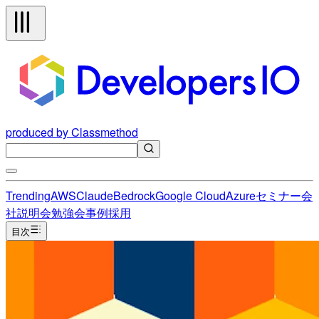
produced by Classmethod
Trending
AWS
Claude
Bedrock
Google Cloud
Azure
セミナー
会
社説明会
勉強会
事例
採用
目次