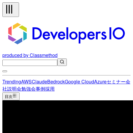
produced by Classmethod
Trending
AWS
Claude
Bedrock
Google Cloud
Azure
セミナー
会
社説明会
勉強会
事例
採用
目次