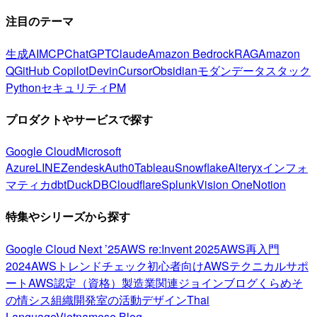
注目のテーマ
生成AI
MCP
ChatGPT
Claude
Amazon Bedrock
RAG
Amazon
Q
GitHub Copilot
Devin
Cursor
Obsidian
モダンデータスタック
Python
セキュリティ
PM
プロダクトやサービスで探す
Google Cloud
Microsoft
Azure
LINE
Zendesk
Auth0
Tableau
Snowflake
Alteryx
インフォ
マティカ
dbt
DuckDB
Cloudflare
Splunk
Vision One
Notion
特集やシリーズから探す
Google Cloud Next ’25
AWS re:Invent 2025
AWS再入門
2024
AWSトレンドチェック
初心者向け
AWSテクニカルサポ
ート
AWS認定（資格）
製造業関連
ジョインブログ
くらめそ
の情シス
組織開発室の活動
デザイン
Thai
Language
Vietnamese Blog