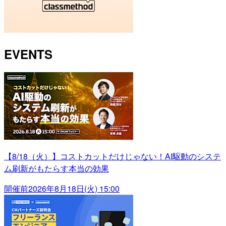
EVENTS
【8/18（火）】コストカットだけじゃない！AI駆動のシステ
ム刷新がもたらす本当の効果
開催前
2026年8月18日(火) 15:00