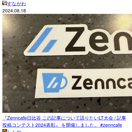
すながわ
2024.08.18
『Zenncafe日比谷 この記事について語りたいLT大会 / 記事
投稿コンテスト2024表彰』 を開催しました。 #zenncafe
しんや