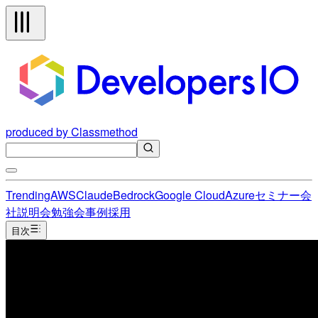
produced by Classmethod
Trending
AWS
Claude
Bedrock
Google Cloud
Azure
セミナー
会
社説明会
勉強会
事例
採用
目次