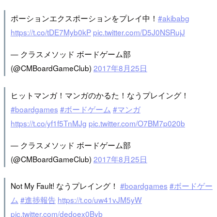
ポーションエクスポーションをプレイ中！
#akibabg
https://t.co/tDE7Myb0kP
pic.twitter.com/D5J0NSRujJ
— クラスメソッド ボードゲーム部
(@CMBoardGameClub)
2017年8月25日
ヒットマンガ！マンガのかるた！なうプレイング！
#boardgames
#ボードゲーム
#マンガ
https://t.co/yf1f5TnMJg
pic.twitter.com/O7BM7p020b
— クラスメソッド ボードゲーム部
(@CMBoardGameClub)
2017年8月25日
Not My Fault! なうプレイング！
#boardgames
#ボードゲー
ム
#進捗報告
https://t.co/uw41vJM5yW
pic.twitter.com/dedoex0Byb