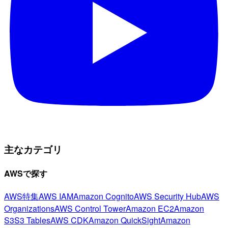
主なカテゴリ
AWSで探す
AWS特集
AWS IAM
Amazon Cognito
AWS Security Hub
AWS
Organizations
AWS Control Tower
Amazon EC2
Amazon
S3
S3 Tables
AWS CDK
Amazon QuickSight
Amazon