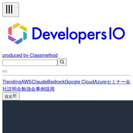
produced by Classmethod
Trending
AWS
Claude
Bedrock
Google Cloud
Azure
セミナー
会
社説明会
勉強会
事例
採用
目次