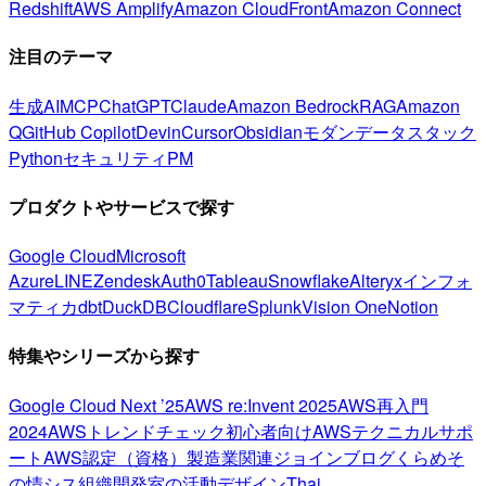
Redshift
AWS Amplify
Amazon CloudFront
Amazon Connect
注目のテーマ
生成AI
MCP
ChatGPT
Claude
Amazon Bedrock
RAG
Amazon
Q
GitHub Copilot
Devin
Cursor
Obsidian
モダンデータスタック
Python
セキュリティ
PM
プロダクトやサービスで探す
Google Cloud
Microsoft
Azure
LINE
Zendesk
Auth0
Tableau
Snowflake
Alteryx
インフォ
マティカ
dbt
DuckDB
Cloudflare
Splunk
Vision One
Notion
特集やシリーズから探す
Google Cloud Next ’25
AWS re:Invent 2025
AWS再入門
2024
AWSトレンドチェック
初心者向け
AWSテクニカルサポ
ート
AWS認定（資格）
製造業関連
ジョインブログ
くらめそ
の情シス
組織開発室の活動
デザイン
Thai