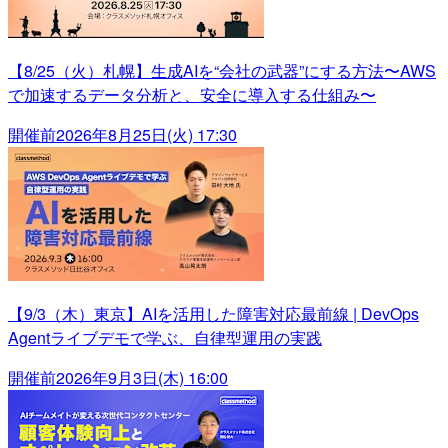
【8/25（火）札幌】生成AIを“会社の武器”にする方法〜AWS
で加速するデータ分析と、安全に導入する仕組み〜
開催前
2026年8月25日(火) 17:30
【9/3（木）東京】AIを活用した障害対応最前線 | DevOps
Agentライブデモで学ぶ、自律型運用の実践
開催前
2026年9月3日(木) 16:00