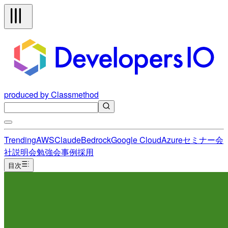
produced by Classmethod
Trending
AWS
Claude
Bedrock
Google Cloud
Azure
セミナー
会
社説明会
勉強会
事例
採用
目次