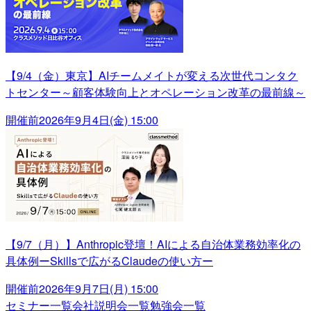
【9/4（金）東京】AIチームメイトが変える次世代コンタク
トセンター～顧客体験向上とオペレーション改革の最前線～
開催前
2026年9月4日(金) 15:00
【9/7（月）】Anthropic登壇！AIによる自治体業務効率化の
具体例ーSkillsで広がるClaudeの使い方ー
開催前
2026年9月7日(月) 15:00
セミナー一覧
会社説明会一覧
勉強会一覧