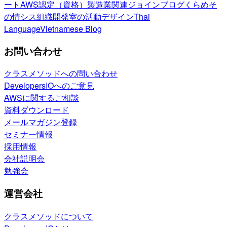
ート
AWS認定（資格）
製造業関連
ジョインブログ
くらめそ
の情シス
組織開発室の活動
デザイン
Thai
Language
Vietnamese Blog
お問い合わせ
クラスメソッドへの問い合わせ
DevelopersIOへのご意見
AWSに関するご相談
資料ダウンロード
メールマガジン登録
セミナー情報
採用情報
会社説明会
勉強会
運営会社
クラスメソッドについて