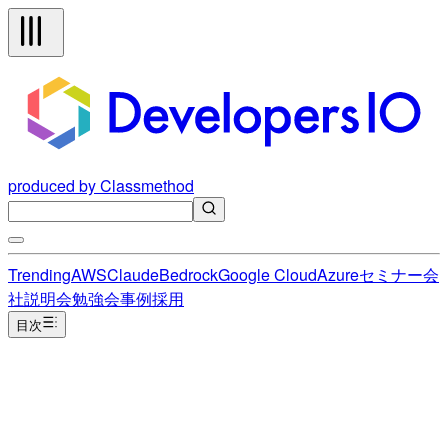
produced by Classmethod
Trending
AWS
Claude
Bedrock
Google Cloud
Azure
セミナー
会
社説明会
勉強会
事例
採用
目次