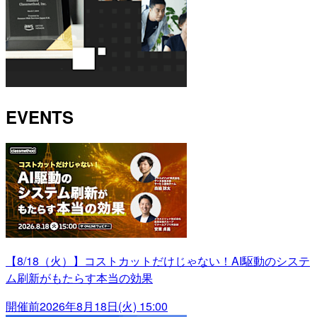
EVENTS
【8/18（火）】コストカットだけじゃない！AI駆動のシステ
ム刷新がもたらす本当の効果
開催前
2026年8月18日(火) 15:00