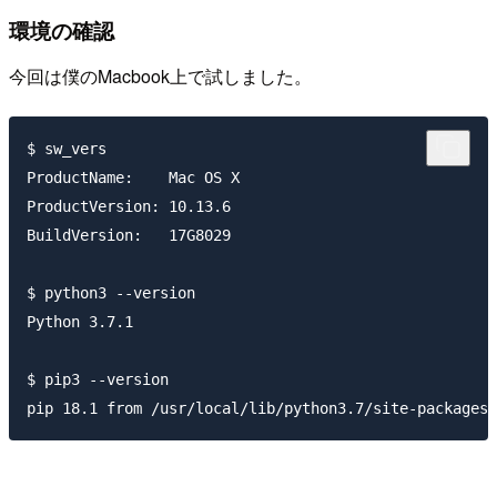
環境の確認
今回は僕のMacbook上で試しました。
$ sw_vers

ProductName:	Mac OS X

ProductVersion:	10.13.6

BuildVersion:	17G8029

$ python3 --version

Python 3.7.1

$ pip3 --version
