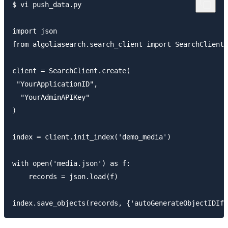
$ vi push_data.py

import json

from algoliasearch.search_client import SearchClient

client = SearchClient.create(

 "YourApplicationID",

  "YourAdminAPIKey"

)

index = client.init_index('demo_media')

with open('media.json') as f:

    records = json.load(f)

index.save_objects(records, {'autoGenerateObjectIDIfN