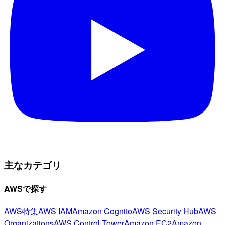
主なカテゴリ
AWSで探す
AWS特集
AWS IAM
Amazon Cognito
AWS Security Hub
AWS
Organizations
AWS Control Tower
Amazon EC2
Amazon