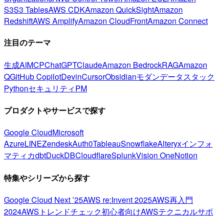
S3
S3 Tables
AWS CDK
Amazon QuickSight
Amazon
Redshift
AWS Amplify
Amazon CloudFront
Amazon Connect
注目のテーマ
生成AI
MCP
ChatGPT
Claude
Amazon Bedrock
RAG
Amazon
Q
GitHub Copilot
Devin
Cursor
Obsidian
モダンデータスタック
Python
セキュリティ
PM
プロダクトやサービスで探す
Google Cloud
Microsoft
Azure
LINE
Zendesk
Auth0
Tableau
Snowflake
Alteryx
インフォ
マティカ
dbt
DuckDB
Cloudflare
Splunk
Vision One
Notion
特集やシリーズから探す
Google Cloud Next ’25
AWS re:Invent 2025
AWS再入門
2024
AWSトレンドチェック
初心者向け
AWSテクニカルサポ