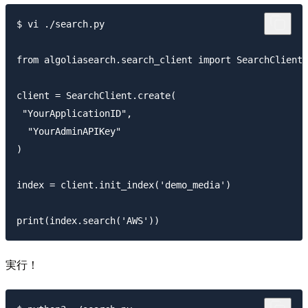
$ vi ./search.py

from algoliasearch.search_client import SearchClient

client = SearchClient.create(

 "YourApplicationID",

  "YourAdminAPIKey"

)

index = client.init_index('demo_media')

print(index.search('AWS'))
実行！