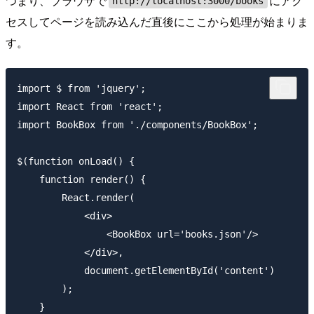
つまり、ブラウザで
にアク
http://localhost:3000/books
セスしてページを読み込んだ直後にここから処理が始まりま
す。
import $ from 'jquery';

import React from 'react';

import BookBox from './components/BookBox';

$(function onLoad() {

    function render() {

        React.render(

            <div>

                <BookBox url='books.json'/>

            </div>,

            document.getElementById('content')

        );

    }
