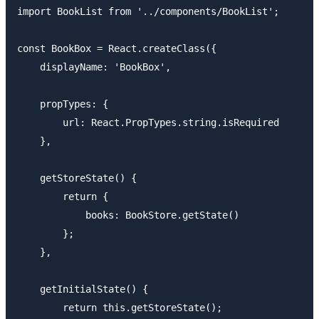
import BookList from '../components/BookList';

const BookBox = React.createClass({

    displayName: 'BookBox',

    propTypes: {

        url: React.PropTypes.string.isRequired

    },

    getStoreState() {

        return {

            books: BookStore.getState()

        };

    },

    getInitialState() {

        return this.getStoreState();
