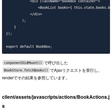
            <div className="bookBox container">

                <BookList books={ this.state.books.bo
            </div>

        );

    }

});

で呼び出した
conponentDidMount()
でAjaxリクエストを実行し、
BookStore.fetchBooks()
renderでその結果を参照しています。
client/assets/javascripts/actions/BookActions.j
s