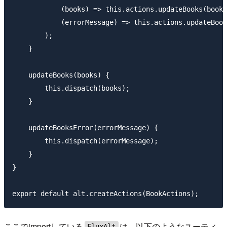
            (books) => this.actions.updateBooks(books
            (errorMessage) => this.actions.updateBook
        );

    }

    updateBooks(books) {

        this.dispatch(books);

    }

    updateBooksError(errorMessage) {

        this.dispatch(errorMessage);

    }

}

ここでimportしている
は、以下のようなユーティ
FluxAlt