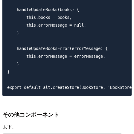
    handleUpdateBooks(books) {

        this.books = books;

        this.errorMessage = null;

    }

    handleUpdateBooksError(errorMessage) {

        this.errorMessage = errorMessage;

    }

}

その他コンポーネント
以下、