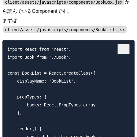
か
client/assets/javascripts/components/BookBox.jsx
ら読んでいるComponentです。
まずは
client/assets/javascripts/components/BookList.jsx
import React from 'react';

import Book from './Book';

const BookList = React.createClass({

    displayName: 'BookList',

    propTypes: {

        books: React.PropTypes.array

    },

    render() {

        const data = this.props.books;
