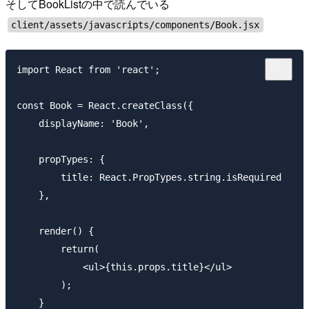
そしてBookListの中で読んでいる
client/assets/javascripts/components/Book.jsx
import React from 'react';

const Book = React.createClass({

    displayName: 'Book',

    propTypes: {

        title: React.PropTypes.string.isRequired

    },

    render() {

        return(

            <ul>{this.props.title}</ul>

        );

    }
