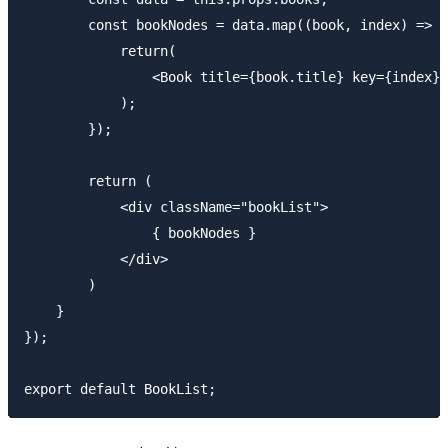
        const bookNodes = data.map((book, index) => {

            return(

                <Book title={book.title} key={index}/
            );

        });

        return (

            <div className="bookList">

                { bookNodes }

            </div>

        )

    }

});
