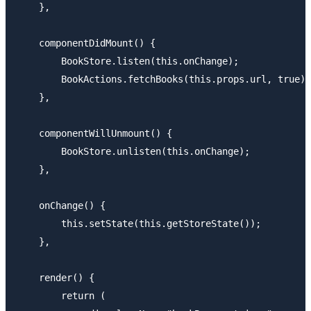
    },

    componentDidMount() {

        BookStore.listen(this.onChange);

        BookActions.fetchBooks(this.props.url, true);

    },

    componentWillUnmount() {

        BookStore.unlisten(this.onChange);

    },

    onChange() {

        this.setState(this.getStoreState());

    },

    render() {

        return (
