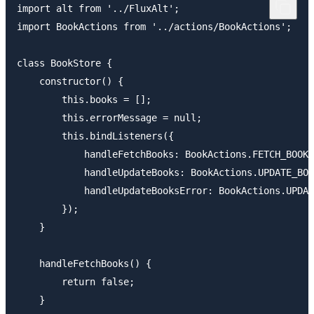
import alt from '../FluxAlt';

import BookActions from '../actions/BookActions';

class BookStore {

    constructor() {

        this.books = [];

        this.errorMessage = null;

        this.bindListeners({

            handleFetchBooks: BookActions.FETCH_BOOKS
            handleUpdateBooks: BookActions.UPDATE_BOO
            handleUpdateBooksError: BookActions.UPDAT
        });

    }

    handleFetchBooks() {

        return false;

    }
