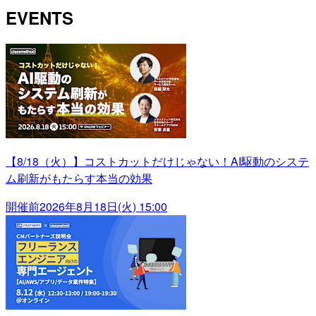
EVENTS
【8/18（火）】コストカットだけじゃない！AI駆動のシステ
ム刷新がもたらす本当の効果
開催前
2026年8月18日(火) 15:00