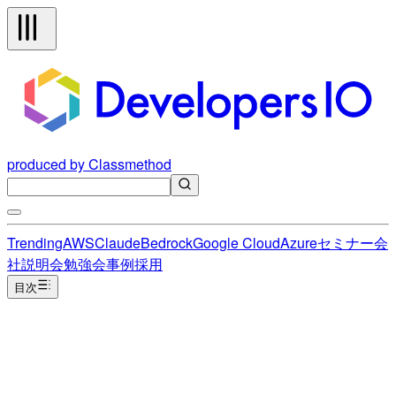
produced by Classmethod
Trending
AWS
Claude
Bedrock
Google Cloud
Azure
セミナー
会
社説明会
勉強会
事例
採用
目次