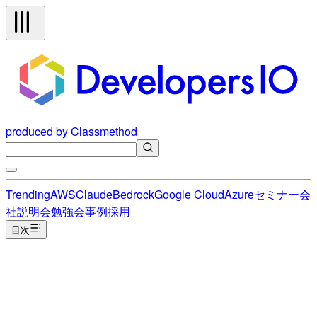
produced by Classmethod
Trending
AWS
Claude
Bedrock
Google Cloud
Azure
セミナー
会
社説明会
勉強会
事例
採用
目次