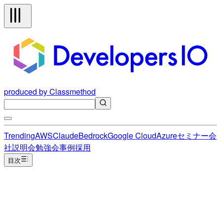
produced by Classmethod
Trending
AWS
Claude
Bedrock
Google Cloud
Azure
セミナー
会
社説明会
勉強会
事例
採用
目次