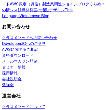
ート
AWS認定（資格）
製造業関連
ジョインブログ
くらめそ
の情シス
組織開発室の活動
デザイン
Thai
Language
Vietnamese Blog
お問い合わせ
クラスメソッドへの問い合わせ
DevelopersIOへのご意見
AWSに関するご相談
資料ダウンロード
メールマガジン登録
セミナー情報
採用情報
会社説明会
勉強会
運営会社
クラスメソッドについて