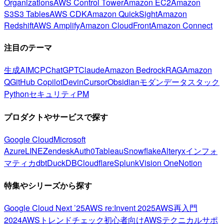
Organizations
AWS Control Tower
Amazon EC2
Amazon
S3
S3 Tables
AWS CDK
Amazon QuickSight
Amazon
Redshift
AWS Amplify
Amazon CloudFront
Amazon Connect
注目のテーマ
生成AI
MCP
ChatGPT
Claude
Amazon Bedrock
RAG
Amazon
Q
GitHub Copilot
Devin
Cursor
Obsidian
モダンデータスタック
Python
セキュリティ
PM
プロダクトやサービスで探す
Google Cloud
Microsoft
Azure
LINE
Zendesk
Auth0
Tableau
Snowflake
Alteryx
インフォ
マティカ
dbt
DuckDB
Cloudflare
Splunk
Vision One
Notion
特集やシリーズから探す
Google Cloud Next ’25
AWS re:Invent 2025
AWS再入門
2024
AWSトレンドチェック
初心者向け
AWSテクニカルサポ