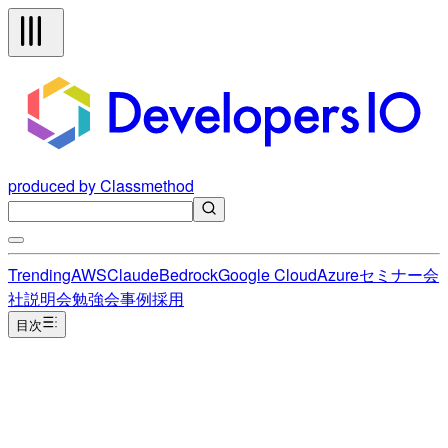
produced by Classmethod
Trending
AWS
Claude
Bedrock
Google Cloud
Azure
セミナー
会
社説明会
勉強会
事例
採用
目次