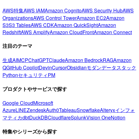
AWS特集
AWS IAM
Amazon Cognito
AWS Security Hub
AWS
Organizations
AWS Control Tower
Amazon EC2
Amazon
S3
S3 Tables
AWS CDK
Amazon QuickSight
Amazon
Redshift
AWS Amplify
Amazon CloudFront
Amazon Connect
注目のテーマ
生成AI
MCP
ChatGPT
Claude
Amazon Bedrock
RAG
Amazon
Q
GitHub Copilot
Devin
Cursor
Obsidian
モダンデータスタック
Python
セキュリティ
PM
プロダクトやサービスで探す
Google Cloud
Microsoft
Azure
LINE
Zendesk
Auth0
Tableau
Snowflake
Alteryx
インフォ
マティカ
dbt
DuckDB
Cloudflare
Splunk
Vision One
Notion
特集やシリーズから探す