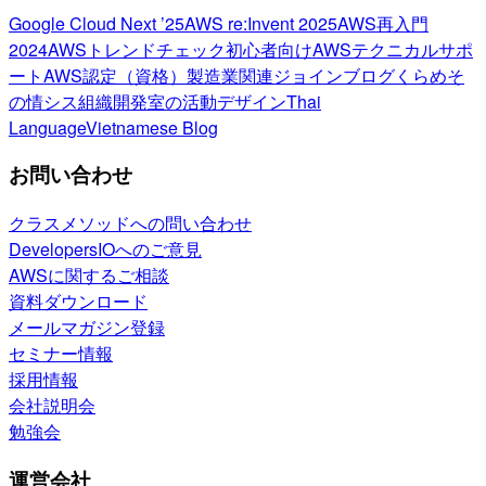
Google Cloud Next ’25
AWS re:Invent 2025
AWS再入門
2024
AWSトレンドチェック
初心者向け
AWSテクニカルサポ
ート
AWS認定（資格）
製造業関連
ジョインブログ
くらめそ
の情シス
組織開発室の活動
デザイン
Thai
Language
Vietnamese Blog
お問い合わせ
クラスメソッドへの問い合わせ
DevelopersIOへのご意見
AWSに関するご相談
資料ダウンロード
メールマガジン登録
セミナー情報
採用情報
会社説明会
勉強会
運営会社