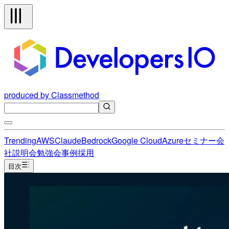
produced by Classmethod
Trending
AWS
Claude
Bedrock
Google Cloud
Azure
セミナー
会
社説明会
勉強会
事例
採用
目次