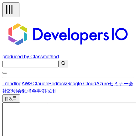
produced by Classmethod
Trending
AWS
Claude
Bedrock
Google Cloud
Azure
セミナー
会
社説明会
勉強会
事例
採用
目次