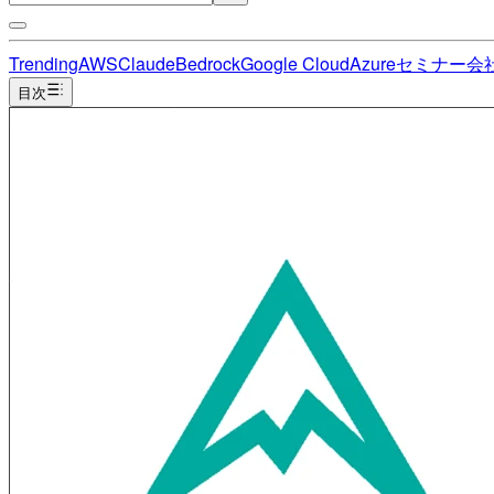
Trending
AWS
Claude
Bedrock
Google Cloud
Azure
セミナー
会
目次