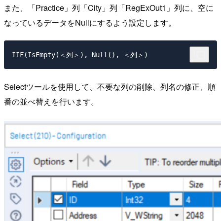
また、「Practice」列「City」列「RegExOut1」列に、空に
なっているデータをNullにするよう設定します。
IIF(IsEmpty(＜列＞), Null(), ＜列＞)
Selectツールを使用して、不要な列の削除、列名の修正、順
番の並べ替えを行います。