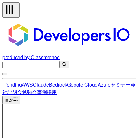
produced by Classmethod
Trending
AWS
Claude
Bedrock
Google Cloud
Azure
セミナー
会
社説明会
勉強会
事例
採用
目次