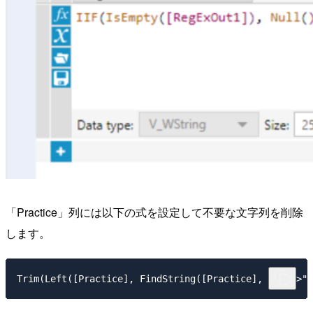
「Practice」列には以下の式を設定して不要な文字列を削除
します。
Trim(Left([Practice], FindString([Practice], "</h5>")