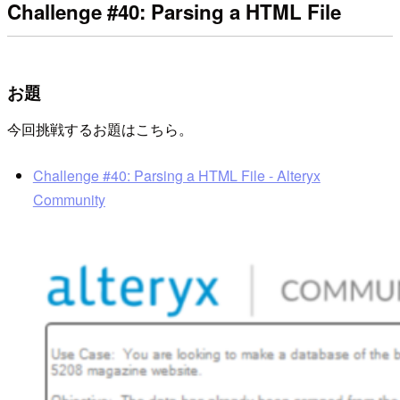
Challenge #40: Parsing a HTML File
お題
今回挑戦するお題はこちら。
Challenge #40: Parsing a HTML File - Alteryx
Community