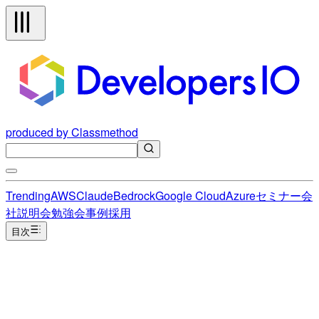
produced by Classmethod
Trending
AWS
Claude
Bedrock
Google Cloud
Azure
セミナー
会
社説明会
勉強会
事例
採用
目次