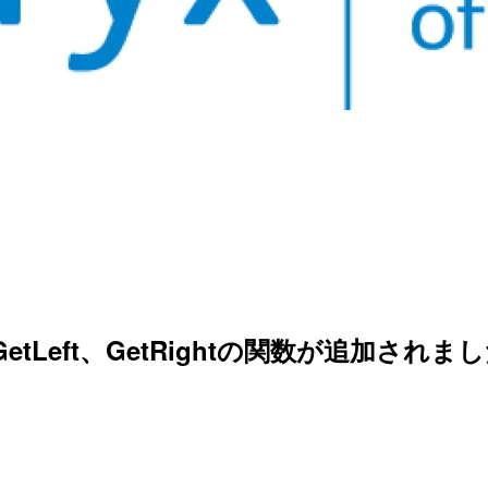
rt、GetLeft、GetRightの関数が追加されました