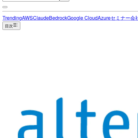
Trending
AWS
Claude
Bedrock
Google Cloud
Azure
セミナー
会
目次