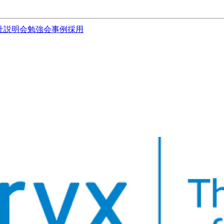
社説明会
勉強会
事例
採用