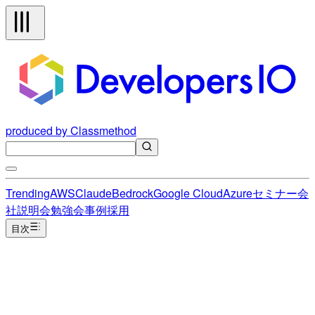
produced by Classmethod
Trending
AWS
Claude
Bedrock
Google Cloud
Azure
セミナー
会
社説明会
勉強会
事例
採用
目次