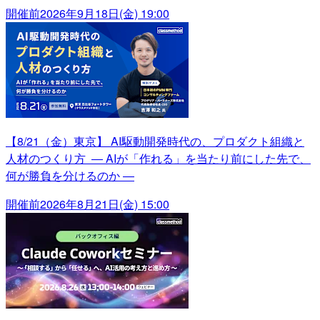
開催前
2026年9月18日(金) 19:00
【8/21（金）東京】 AI駆動開発時代の、プロダクト組織と
人材のつくり方 ― AIが「作れる」を当たり前にした先で、
何が勝負を分けるのか ―
開催前
2026年8月21日(金) 15:00