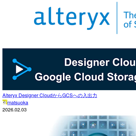
Alteryx Designer CloudからGCSへの入出力
matsuoka
2026.02.03