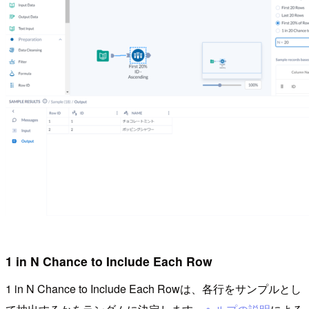
1 in N Chance to Include Each Row
1 in N Chance to Include Each Rowは、各行をサンプルとし