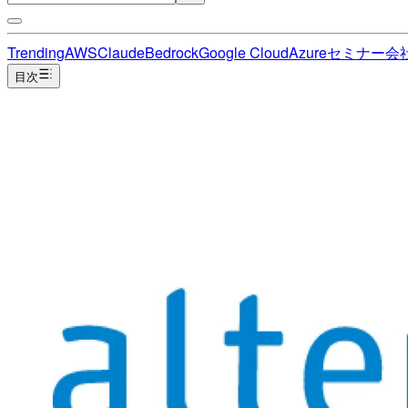
Trending
AWS
Claude
Bedrock
Google Cloud
Azure
セミナー
会
目次