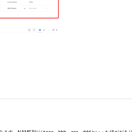
みます。NAME列にはaaa、bbb、ccc、dddといった値が