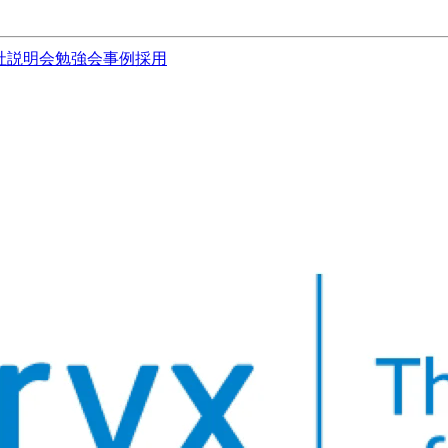
社説明会
勉強会
事例
採用