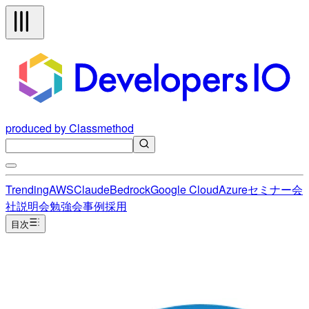
produced by Classmethod
Trending
AWS
Claude
Bedrock
Google Cloud
Azure
セミナー
会
社説明会
勉強会
事例
採用
目次