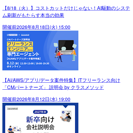
【8/18（火）】コストカットだけじゃない！AI駆動のシステ
ム刷新がもたらす本当の効果
開催前
2026年8月18日(火) 15:00
【AI/AWS/アプリ/データ案件特集】ITフリーランス向け
「CMパートナーズ」 説明会 by クラスメソッド
開催前
2026年8月12日(水) 19:00