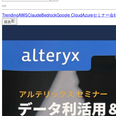
Trending
AWS
Claude
Bedrock
Google Cloud
Azure
セミナー
会
目次