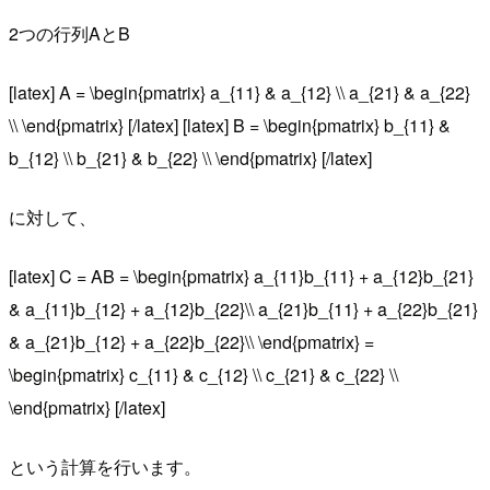
2つの行列AとB
[latex] A = \begin{pmatrix} a_{11} & a_{12} \\ a_{21} & a_{22}
\\ \end{pmatrix} [/latex] [latex] B = \begin{pmatrix} b_{11} &
b_{12} \\ b_{21} & b_{22} \\ \end{pmatrix} [/latex]
に対して、
[latex] C = AB = \begin{pmatrix} a_{11}b_{11} + a_{12}b_{21}
& a_{11}b_{12} + a_{12}b_{22}\\ a_{21}b_{11} + a_{22}b_{21}
& a_{21}b_{12} + a_{22}b_{22}\\ \end{pmatrix} =
\begin{pmatrix} c_{11} & c_{12} \\ c_{21} & c_{22} \\
\end{pmatrix} [/latex]
という計算を行います。