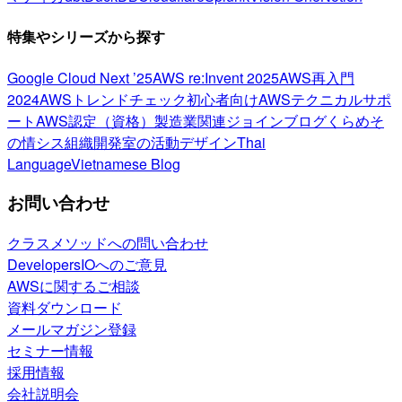
特集やシリーズから探す
Google Cloud Next ’25
AWS re:Invent 2025
AWS再入門
2024
AWSトレンドチェック
初心者向け
AWSテクニカルサポ
ート
AWS認定（資格）
製造業関連
ジョインブログ
くらめそ
の情シス
組織開発室の活動
デザイン
Thai
Language
Vietnamese Blog
お問い合わせ
クラスメソッドへの問い合わせ
DevelopersIOへのご意見
AWSに関するご相談
資料ダウンロード
メールマガジン登録
セミナー情報
採用情報
会社説明会