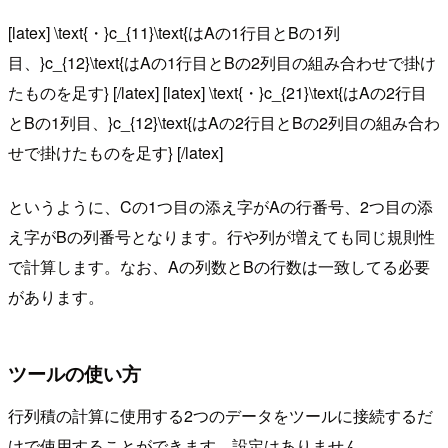
[latex] \text{・}c_{11}\text{はAの1行目とBの1列
目、}c_{12}\text{はAの1行目とBの2列目の組み合わせで掛け
たものを足す} [/latex] [latex] \text{・}c_{21}\text{はAの2行目
とBの1列目、}c_{12}\text{はAの2行目とBの2列目の組み合わ
せで掛けたものを足す} [/latex]
というように、Cの1つ目の添え字がAの行番号、2つ目の添
え字がBの列番号となります。行や列が増えても同じ規則性
で計算します。なお、Aの列数とBの行数は一致してる必要
があります。
ツールの使い方
行列積の計算に使用する2つのデータをツールに接続するだ
けで使用することができます。設定はありません。