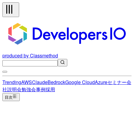
produced by Classmethod
Trending
AWS
Claude
Bedrock
Google Cloud
Azure
セミナー
会
社説明会
勉強会
事例
採用
目次