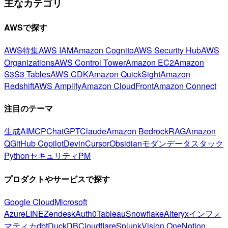
主なカテゴリ
AWSで探す
AWS特集
AWS IAM
Amazon Cognito
AWS Security Hub
AWS
Organizations
AWS Control Tower
Amazon EC2
Amazon
S3
S3 Tables
AWS CDK
Amazon QuickSight
Amazon
Redshift
AWS Amplify
Amazon CloudFront
Amazon Connect
注目のテーマ
生成AI
MCP
ChatGPT
Claude
Amazon Bedrock
RAG
Amazon
Q
GitHub Copilot
Devin
Cursor
Obsidian
モダンデータスタック
Python
セキュリティ
PM
プロダクトやサービスで探す
Google Cloud
Microsoft
Azure
LINE
Zendesk
Auth0
Tableau
Snowflake
Alteryx
インフォ
マティカ
dbt
DuckDB
Cloudflare
Splunk
Vision One
Notion