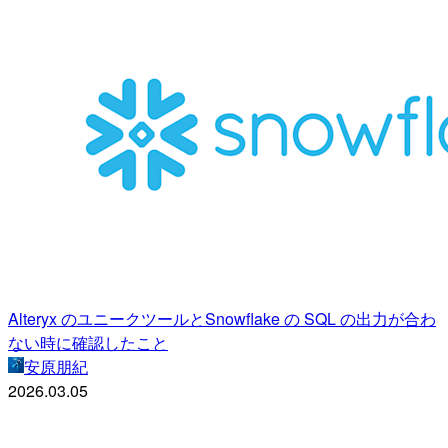
Alteryx のユニークツールとSnowflake の SQL の出力が合わ
ない時に確認したこと
安原朋紀
2026.03.05