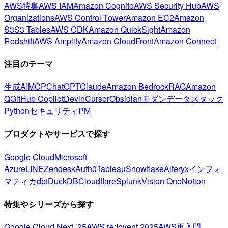
AWS特集
AWS IAM
Amazon Cognito
AWS Security Hub
AWS
Organizations
AWS Control Tower
Amazon EC2
Amazon
S3
S3 Tables
AWS CDK
Amazon QuickSight
Amazon
Redshift
AWS Amplify
Amazon CloudFront
Amazon Connect
注目のテーマ
生成AI
MCP
ChatGPT
Claude
Amazon Bedrock
RAG
Amazon
Q
GitHub Copilot
Devin
Cursor
Obsidian
モダンデータスタック
Python
セキュリティ
PM
プロダクトやサービスで探す
Google Cloud
Microsoft
Azure
LINE
Zendesk
Auth0
Tableau
Snowflake
Alteryx
インフォ
マティカ
dbt
DuckDB
Cloudflare
Splunk
Vision One
Notion
特集やシリーズから探す
Google Cloud Next ’25
AWS re:Invent 2025
AWS再入門