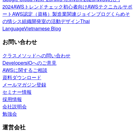
2024
AWSトレンドチェック
初心者向け
AWSテクニカルサポ
ート
AWS認定（資格）
製造業関連
ジョインブログ
くらめそ
の情シス
組織開発室の活動
デザイン
Thai
Language
Vietnamese Blog
お問い合わせ
クラスメソッドへの問い合わせ
DevelopersIOへのご意見
AWSに関するご相談
資料ダウンロード
メールマガジン登録
セミナー情報
採用情報
会社説明会
勉強会
運営会社