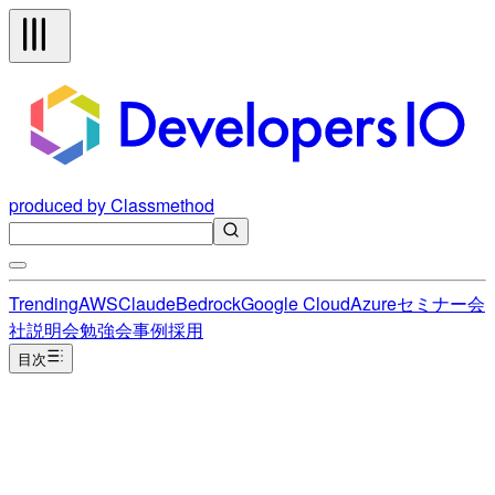
produced by Classmethod
Trending
AWS
Claude
Bedrock
Google Cloud
Azure
セミナー
会
社説明会
勉強会
事例
採用
目次