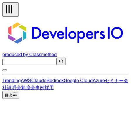
produced by Classmethod
Trending
AWS
Claude
Bedrock
Google Cloud
Azure
セミナー
会
社説明会
勉強会
事例
採用
目次