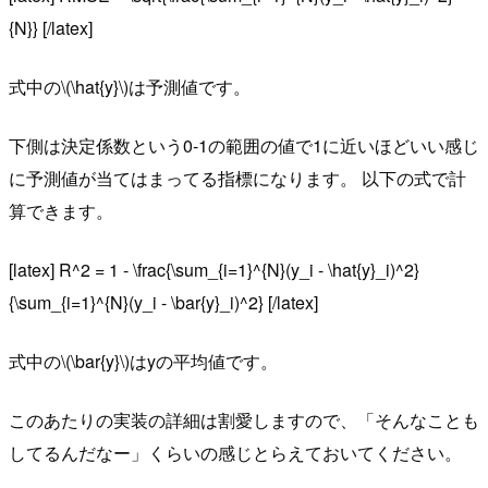
{N}} [/latex]
式中の\(\hat{y}\)は予測値です。
下側は決定係数という0-1の範囲の値で1に近いほどいい感じ
に予測値が当てはまってる指標になります。 以下の式で計
算できます。
[latex] R^2 = 1 - \frac{\sum_{i=1}^{N}(y_i - \hat{y}_i)^2}
{\sum_{i=1}^{N}(y_i - \bar{y}_i)^2} [/latex]
式中の\(\bar{y}\)はyの平均値です。
このあたりの実装の詳細は割愛しますので、「そんなことも
してるんだなー」くらいの感じとらえておいてください。