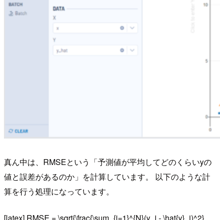
真ん中は、RMSEという「予測値が平均してどのくらいyの
値と誤差があるのか」を計算しています。 以下のような計
算を行う処理になっています。
[latex] RMSE = \sqrt{\frac{\sum_{i=1}^{N}(y_i - \hat{y}_i)^2}