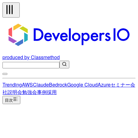
produced by Classmethod
Trending
AWS
Claude
Bedrock
Google Cloud
Azure
セミナー
会
社説明会
勉強会
事例
採用
目次