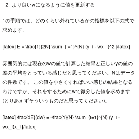
より良いwになるように値を更新する
1の手順では、どのくらい外れているかの指標を以下の式で
求めます。
[latex] E = \frac{1}{2N} \sum_{i=1}^{N} (y_i - wx_i)^2 [/latex]
雰囲気的には現在のwの値で計算した結果と正しいyの値の
差の平均をとっている感じだと思ってください。Nはデータ
の件数です。 この値を小さくすればいい感じの結果となる
わけですが、それをするためにwで微分した値を求めます
(とりあえずそういうものだと思ってください)。
[latex] \frac{dE}{dw} = -\frac{1}{N} \sum_{i=1}^{N} (y_i -
wx_i)x_i [/latex]