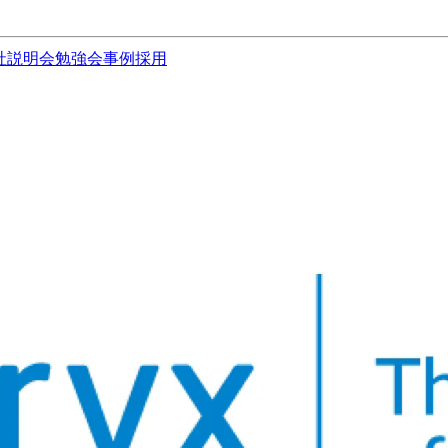
社説明会
勉強会
事例
採用