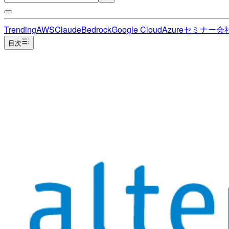
Trending
AWS
Claude
Bedrock
Google Cloud
Azure
セミナー
会
目次