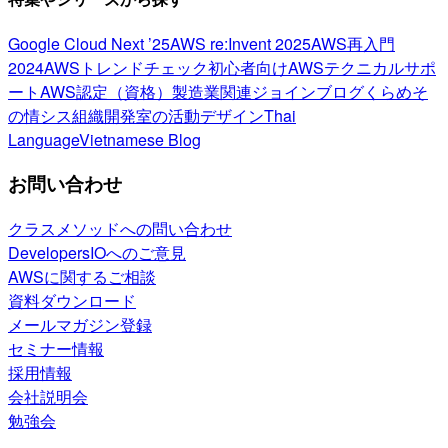
Google Cloud Next ’25
AWS re:Invent 2025
AWS再入門
2024
AWSトレンドチェック
初心者向け
AWSテクニカルサポ
ート
AWS認定（資格）
製造業関連
ジョインブログ
くらめそ
の情シス
組織開発室の活動
デザイン
Thai
Language
Vietnamese Blog
お問い合わせ
クラスメソッドへの問い合わせ
DevelopersIOへのご意見
AWSに関するご相談
資料ダウンロード
メールマガジン登録
セミナー情報
採用情報
会社説明会
勉強会