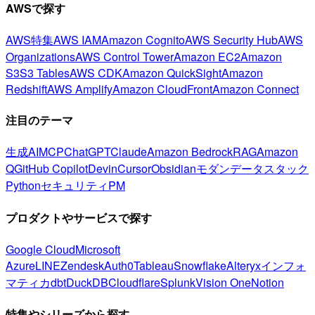
AWSで探す
AWS特集
AWS IAM
Amazon Cognito
AWS Security Hub
AWS
Organizations
AWS Control Tower
Amazon EC2
Amazon
S3
S3 Tables
AWS CDK
Amazon QuickSight
Amazon
Redshift
AWS Amplify
Amazon CloudFront
Amazon Connect
注目のテーマ
生成AI
MCP
ChatGPT
Claude
Amazon Bedrock
RAG
Amazon
Q
GitHub Copilot
Devin
Cursor
Obsidian
モダンデータスタック
Python
セキュリティ
PM
プロダクトやサービスで探す
Google Cloud
Microsoft
Azure
LINE
Zendesk
Auth0
Tableau
Snowflake
Alteryx
インフォ
マティカ
dbt
DuckDB
Cloudflare
Splunk
Vision One
Notion
特集やシリーズから探す