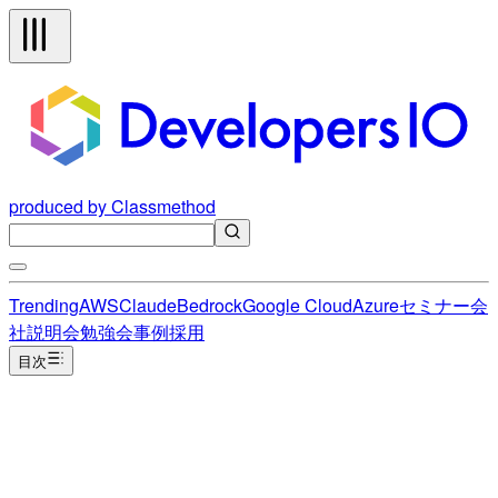
produced by Classmethod
Trending
AWS
Claude
Bedrock
Google Cloud
Azure
セミナー
会
社説明会
勉強会
事例
採用
目次