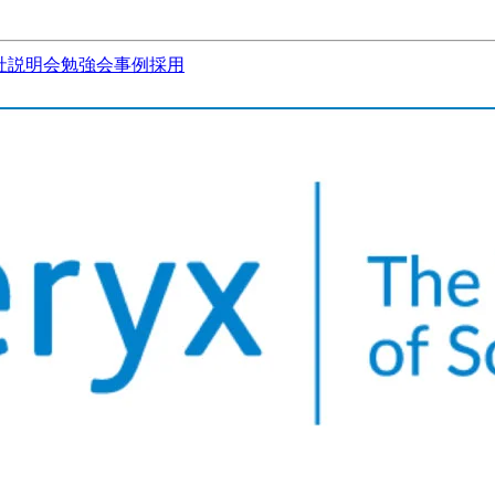
社説明会
勉強会
事例
採用