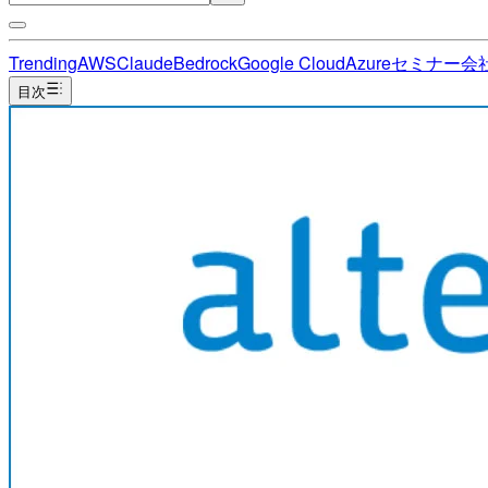
Trending
AWS
Claude
Bedrock
Google Cloud
Azure
セミナー
会
目次