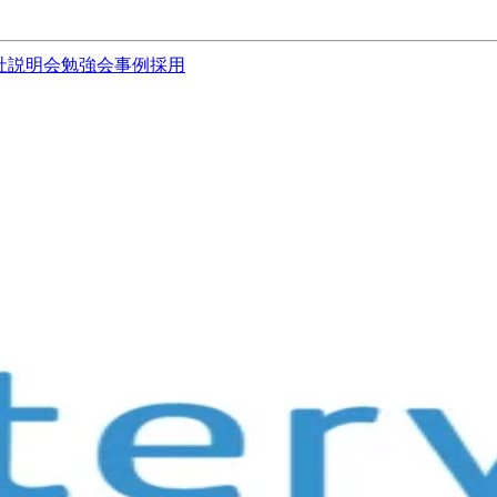
社説明会
勉強会
事例
採用