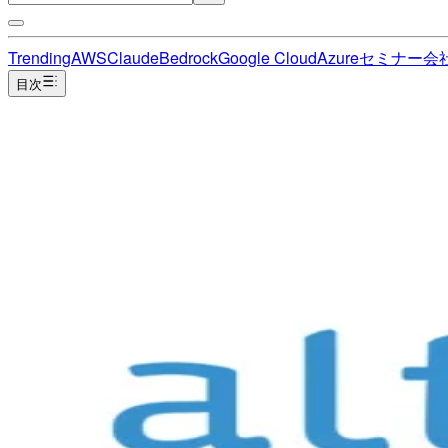
Trending
AWS
Claude
Bedrock
Google Cloud
Azure
セミナー
会
目次