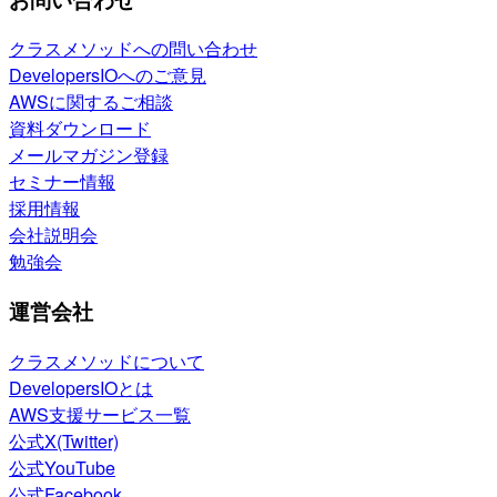
クラスメソッドへの問い合わせ
DevelopersIOへのご意見
AWSに関するご相談
資料ダウンロード
メールマガジン登録
セミナー情報
採用情報
会社説明会
勉強会
運営会社
クラスメソッドについて
DevelopersIOとは
AWS支援サービス一覧
公式X(Twitter)
公式YouTube
公式Facebook