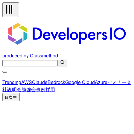
produced by Classmethod
Trending
AWS
Claude
Bedrock
Google Cloud
Azure
セミナー
会
社説明会
勉強会
事例
採用
目次