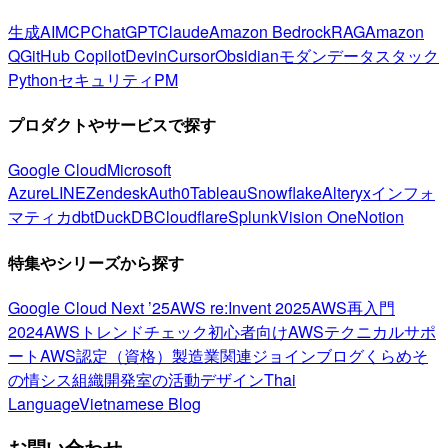
生成AI
MCP
ChatGPT
Claude
Amazon Bedrock
RAG
Amazon
Q
GitHub Copilot
Devin
Cursor
Obsidian
モダンデータスタック
Python
セキュリティ
PM
プロダクトやサービスで探す
Google Cloud
Microsoft
Azure
LINE
Zendesk
Auth0
Tableau
Snowflake
Alteryx
インフォ
マティカ
dbt
DuckDB
Cloudflare
Splunk
Vision One
Notion
特集やシリーズから探す
Google Cloud Next ’25
AWS re:Invent 2025
AWS再入門
2024
AWSトレンドチェック
初心者向け
AWSテクニカルサポ
ート
AWS認定（資格）
製造業関連
ジョインブログ
くらめそ
の情シス
組織開発室の活動
デザイン
Thai
Language
Vietnamese Blog
お問い合わせ