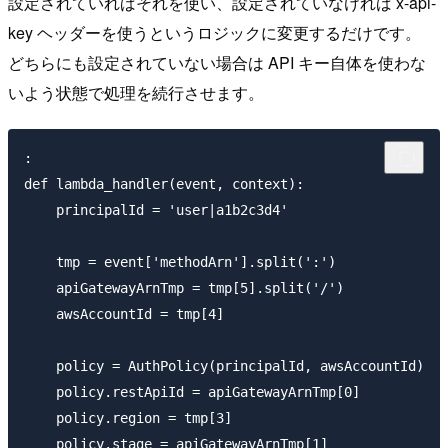
設定されていればそれを使い、設定されていなければ x-api-
key ヘッダーを使うというロジックに変更するだけです。
どちらにも設定されていない場合は API キー自体を使わな
いよう状態で処理を続行させます。
:

def lambda_handler(event, context):

    principalId = 'user|a1b2c3d4'

    tmp = event['methodArn'].split(':')

    apiGatewayArnTmp = tmp[5].split('/')

    awsAccountId = tmp[4]

    policy = AuthPolicy(principalId, awsAccountId)

    policy.restApiId = apiGatewayArnTmp[0]

    policy.region = tmp[3]

    policy.stage = apiGatewayArnTmp[1]
