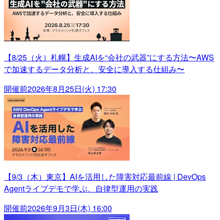
【8/25（火）札幌】生成AIを“会社の武器”にする方法〜AWS
で加速するデータ分析と、安全に導入する仕組み〜
開催前
2026年8月25日(火) 17:30
【9/3（木）東京】AIを活用した障害対応最前線 | DevOps
Agentライブデモで学ぶ、自律型運用の実践
開催前
2026年9月3日(木) 16:00