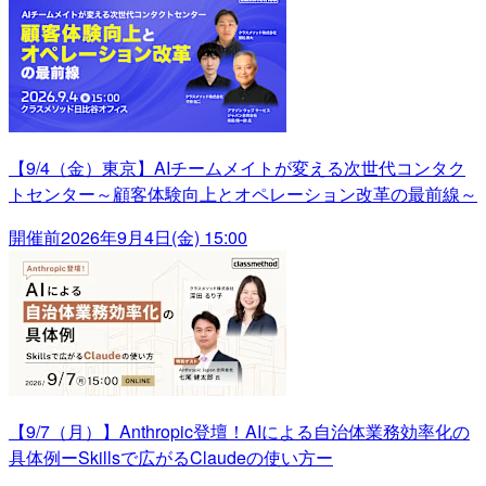
【9/4（金）東京】AIチームメイトが変える次世代コンタク
トセンター～顧客体験向上とオペレーション改革の最前線～
開催前
2026年9月4日(金) 15:00
【9/7（月）】Anthropic登壇！AIによる自治体業務効率化の
具体例ーSkillsで広がるClaudeの使い方ー