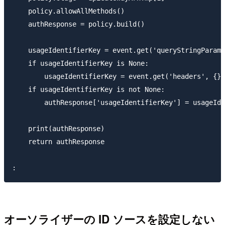
    policy.allowAllMethods()

    authResponse = policy.build()

    usageIdentifierKey = event.get('queryStringParame
    if usageIdentifierKey is None:

        usageIdentifierKey = event.get('headers', {})
    if usageIdentifierKey is not None:

        authResponse['usageIdentifierKey'] = usageIde
    print(authResponse)

    return authResponse

オーソライザーの ID ソースを設定しない