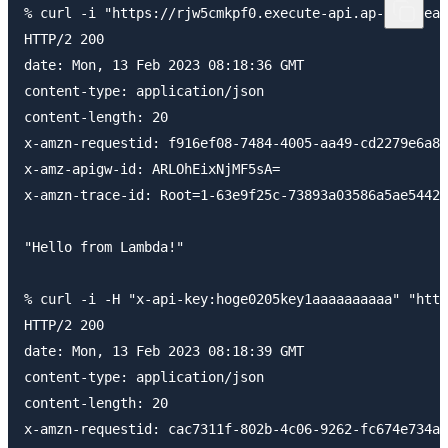
% curl -i "https://rjw5cmkpf0.execute-api.ap-northeas
HTTP/2 200 

date: Mon, 13 Feb 2023 08:18:36 GMT

content-type: application/json

content-length: 20

x-amzn-requestid: f916ef08-7484-4005-aa49-cd2279e6a8e
x-amz-apigw-id: ARLOhEixNjMF5sA=

x-amzn-trace-id: Root=1-63e9f25c-73893a03586a5ae54424
"Hello from Lambda!"

% curl -i -H "x-api-key:hoge0205key1aaaaaaaaaa" "http
HTTP/2 200 

date: Mon, 13 Feb 2023 08:18:39 GMT

content-type: application/json

content-length: 20

x-amzn-requestid: cac7311f-802b-4c06-9262-fc674e734a8