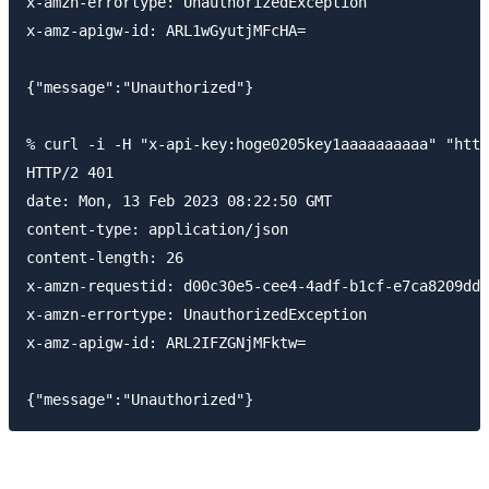
x-amzn-errortype: UnauthorizedException

x-amz-apigw-id: ARL1wGyutjMFcHA=

{"message":"Unauthorized"}

% curl -i -H "x-api-key:hoge0205key1aaaaaaaaaa" "http
HTTP/2 401 

date: Mon, 13 Feb 2023 08:22:50 GMT

content-type: application/json

content-length: 26

x-amzn-requestid: d00c30e5-cee4-4adf-b1cf-e7ca8209ddb
x-amzn-errortype: UnauthorizedException

x-amz-apigw-id: ARL2IFZGNjMFktw=
