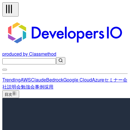
produced by Classmethod
Trending
AWS
Claude
Bedrock
Google Cloud
Azure
セミナー
会
社説明会
勉強会
事例
採用
目次