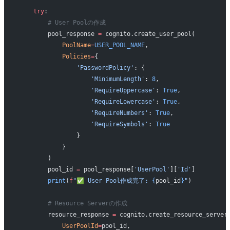
    try
:
        # User Poolの作成
        pool_response 
=
 cognito.create_user_pool(
            PoolName
=
USER_POOL_NAME
,
            Policies
=
{
                'PasswordPolicy'
: {
                    'MinimumLength'
: 
8
,
                    'RequireUppercase'
: 
True
,
                    'RequireLowercase'
: 
True
,
                    'RequireNumbers'
: 
True
,
                    'RequireSymbols'
: 
True
                }
            }
        )
        pool_id 
=
 pool_response[
'UserPool'
][
'Id'
]
        print
(
f
"✅ User Pool作成完了: 
{
pool_id
}
"
)
        # Resource Serverの作成
        resource_response 
=
 cognito.create_resource_server
            UserPoolId
=
pool_id,