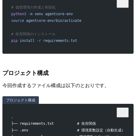
# 仮想環境の作成と有効化
python3
 -m
 venv
 agentcore-env
source
 agentcore-env/bin/activate
# 依存関係のインストール
pip
 install
 -r
 requirements.txt
プロジェクト構成
今回作成するファイル構成は以下のとおりです。
プロジェクト構成
.
├── requirements.txt           # 依存関係
├── .env                       # 環境変数設定（自動生成）