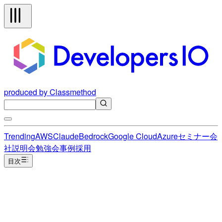
produced by Classmethod
Trending
AWS
Claude
Bedrock
Google Cloud
Azure
セミナー
会
社説明会
勉強会
事例
採用
目次