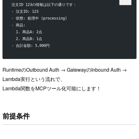
注文ID 123の情報は以下の通りです：
- 注文ID: 123
- 状態: 処理中 (processing)
- 商品:
  1. 商品A: 2点
  2. 商品B: 1点
- 合計金額: 5,000円
RuntimeのOutbound Auth → GatewayのInbound Auth →
Lambda実行という流れで、
Lambda関数をMCPツール化可能にします！
前提条件