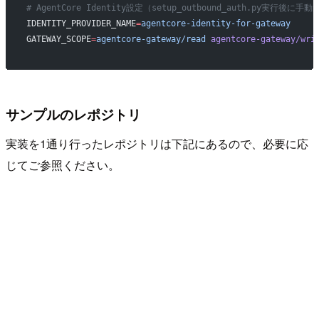
# AgentCore Identity設定（setup_outbound_auth.py実行後に手
IDENTITY_PROVIDER_NAME
=
agentcore-identity-for-gateway
GATEWAY_SCOPE
=
agentcore-gateway/read
 agentcore-gateway/wri
サンプルのレポジトリ
実装を1通り行ったレポジトリは下記にあるので、必要に応
じてご参照ください。