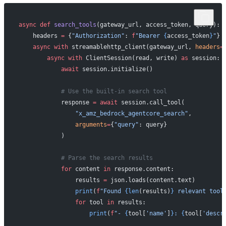
async
 def
 search_tools
(gateway_url, access_token, query):
    headers 
=
 {
"Authorization"
: 
f
"Bearer 
{
access_token
}
"
}
    async
 with
 streamablehttp_client(gateway_url, 
headers
=
        async
 with
 ClientSession(read, write) 
as
 session:
            await
 session.initialize()
            # Use the built-in search tool
            response 
=
 await
 session.call_tool(
                "x_amz_bedrock_agentcore_search"
,
                arguments
=
{
"query"
: query}
            )
            # Parse the search results
            for
 content 
in
 response.content:
                results 
=
 json.loads(content.text)
                print
(
f
"Found 
{len
(results)
}
 relevant tool
                for
 tool 
in
 results:
                    print
(
f
"- 
{
tool[
'name'
]
}
: 
{
tool[
'descr