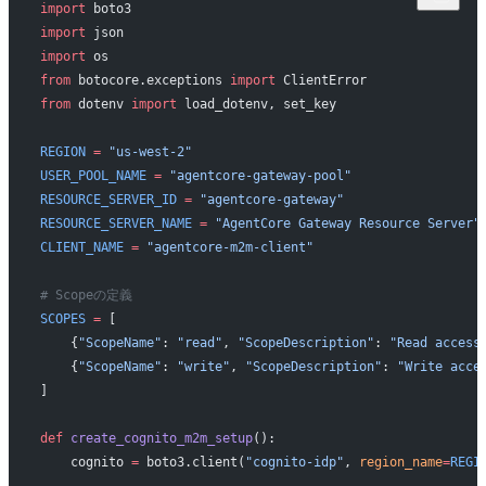
import
 boto3
import
 json
import
 os
from
 botocore.exceptions 
import
 ClientError
from
 dotenv 
import
 load_dotenv, set_key
REGION
 =
 "us-west-2"
USER_POOL_NAME
 =
 "agentcore-gateway-pool"
RESOURCE_SERVER_ID
 =
 "agentcore-gateway"
RESOURCE_SERVER_NAME
 =
 "AgentCore Gateway Resource Server"
CLIENT_NAME
 =
 "agentcore-m2m-client"
# Scopeの定義
SCOPES
 =
 [
    {
"ScopeName"
: 
"read"
, 
"ScopeDescription"
: 
"Read access
    {
"ScopeName"
: 
"write"
, 
"ScopeDescription"
: 
"Write acce
]
def
 create_cognito_m2m_setup
():
    cognito 
=
 boto3.client(
"cognito-idp"
, 
region_name
=
REGI