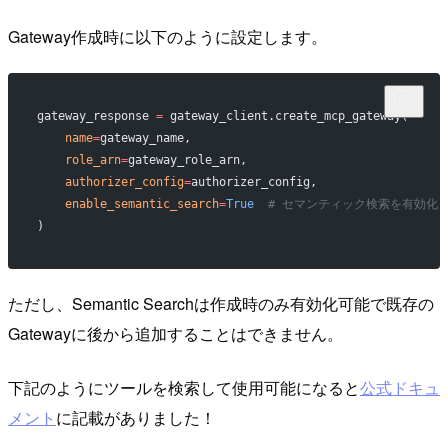
Gateway作成時に以下のように設定します。
gateway_response 
=
 gateway_client.create_mcp_gateway(
    name
=
gateway_name,
    role_arn
=
gateway_role_arn,
    authorizer_config
=
authorizer_config,
    enable_semantic_search
=
True
  # セマンティック検索を有効化
)
ただし、Semantic Searchは作成時のみ有効化可能で既存の
Gatewayに後から追加することはできません。
下記のようにツールを検索して使用可能になると
公式ドキュ
メント
に記載がありました！