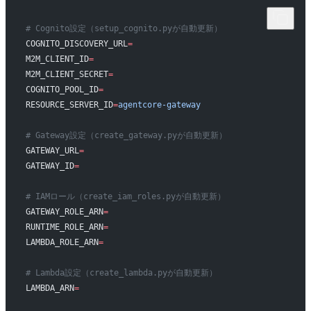
# Cognito設定（setup_cognito.pyが自動更新）
COGNITO_DISCOVERY_URL
=
M2M_CLIENT_ID
=
M2M_CLIENT_SECRET
=
COGNITO_POOL_ID
=
RESOURCE_SERVER_ID
=
agentcore-gateway
# Gateway設定（create_gateway.pyが自動更新）
GATEWAY_URL
=
GATEWAY_ID
=
# IAMロール（create_iam_roles.pyが自動更新）
GATEWAY_ROLE_ARN
=
RUNTIME_ROLE_ARN
=
LAMBDA_ROLE_ARN
=
# Lambda設定（create_lambda.pyが自動更新）
LAMBDA_ARN
=