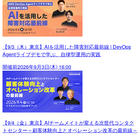
【9/3（木）東京】AIを活用した障害対応最前線 | DevOps
Agentライブデモで学ぶ、自律型運用の実践
開催前
2026年9月3日(木) 16:00
【9/4（金）東京】AIチームメイトが変える次世代コンタク
トセンター～顧客体験向上とオペレーション改革の最前線～