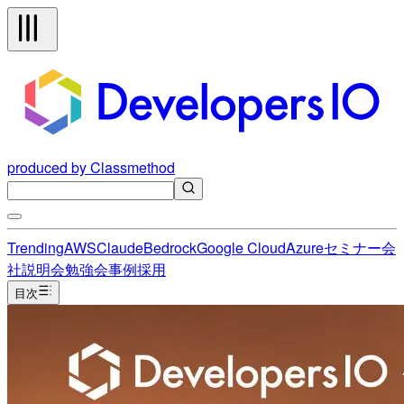
produced by Classmethod
Trending
AWS
Claude
Bedrock
Google Cloud
Azure
セミナー
会
社説明会
勉強会
事例
採用
目次