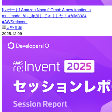
[レポート] Amazon Nova 2 Omni: A new frontier in
multimodal AI に参加してきました！ #AIM3324
#AWSreInvent
大野育海
2025.12.09