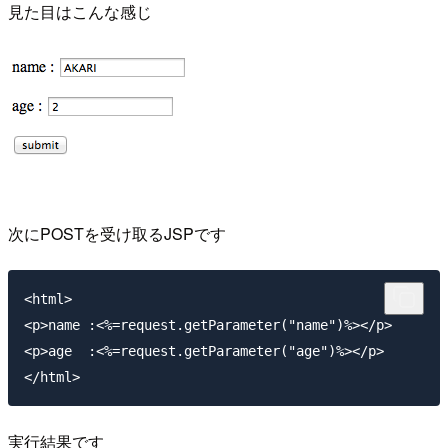
見た目はこんな感じ
次にPOSTを受け取るJSPです
<html>

<p>name :<%=request.getParameter("name")%></p> 

<p>age  :<%=request.getParameter("age")%></p>

実行結果です