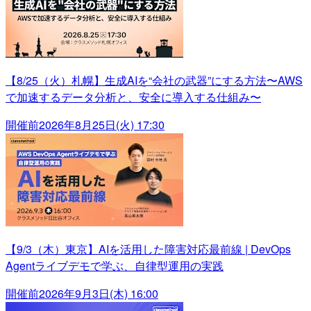
【8/25（火）札幌】生成AIを“会社の武器”にする方法〜AWS
で加速するデータ分析と、安全に導入する仕組み〜
開催前
2026年8月25日(火) 17:30
【9/3（木）東京】AIを活用した障害対応最前線 | DevOps
Agentライブデモで学ぶ、自律型運用の実践
開催前
2026年9月3日(木) 16:00