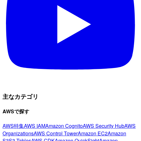
主なカテゴリ
AWSで探す
AWS特集
AWS IAM
Amazon Cognito
AWS Security Hub
AWS
Organizations
AWS Control Tower
Amazon EC2
Amazon
S3
S3 Tables
AWS CDK
Amazon QuickSight
Amazon