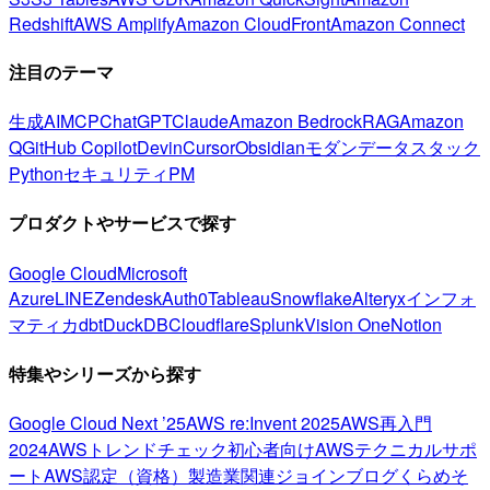
Redshift
AWS Amplify
Amazon CloudFront
Amazon Connect
注目のテーマ
生成AI
MCP
ChatGPT
Claude
Amazon Bedrock
RAG
Amazon
Q
GitHub Copilot
Devin
Cursor
Obsidian
モダンデータスタック
Python
セキュリティ
PM
プロダクトやサービスで探す
Google Cloud
Microsoft
Azure
LINE
Zendesk
Auth0
Tableau
Snowflake
Alteryx
インフォ
マティカ
dbt
DuckDB
Cloudflare
Splunk
Vision One
Notion
特集やシリーズから探す
Google Cloud Next ’25
AWS re:Invent 2025
AWS再入門
2024
AWSトレンドチェック
初心者向け
AWSテクニカルサポ
ート
AWS認定（資格）
製造業関連
ジョインブログ
くらめそ