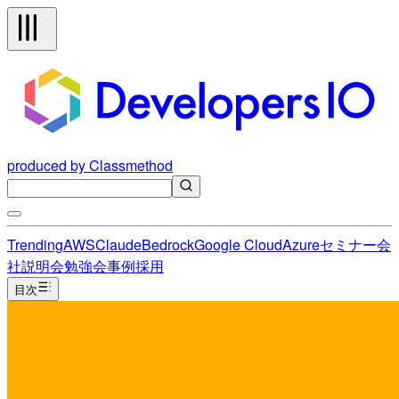
produced by Classmethod
Trending
AWS
Claude
Bedrock
Google Cloud
Azure
セミナー
会
社説明会
勉強会
事例
採用
目次