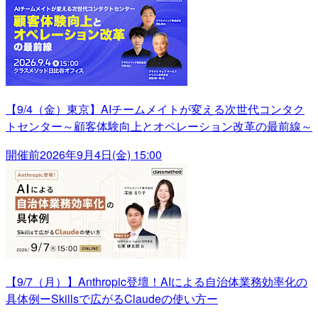
【9/4（金）東京】AIチームメイトが変える次世代コンタク
トセンター～顧客体験向上とオペレーション改革の最前線～
開催前
2026年9月4日(金) 15:00
【9/7（月）】Anthropic登壇！AIによる自治体業務効率化の
具体例ーSkillsで広がるClaudeの使い方ー