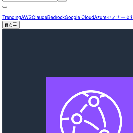
Trending
AWS
Claude
Bedrock
Google Cloud
Azure
セミナー
会
目次