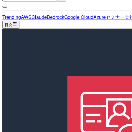
Trending
AWS
Claude
Bedrock
Google Cloud
Azure
セミナー
会
目次