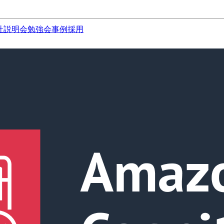
社説明会
勉強会
事例
採用