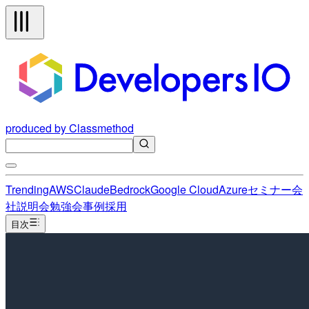
produced by Classmethod
Trending
AWS
Claude
Bedrock
Google Cloud
Azure
セミナー
会
社説明会
勉強会
事例
採用
目次