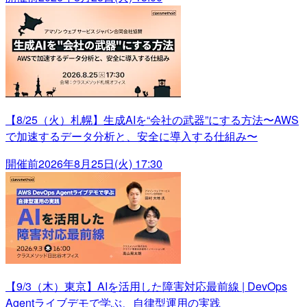
【8/25（火）札幌】生成AIを“会社の武器”にする方法〜AWS
で加速するデータ分析と、安全に導入する仕組み〜
開催前
2026年8月25日(火) 17:30
【9/3（木）東京】AIを活用した障害対応最前線 | DevOps
Agentライブデモで学ぶ、自律型運用の実践