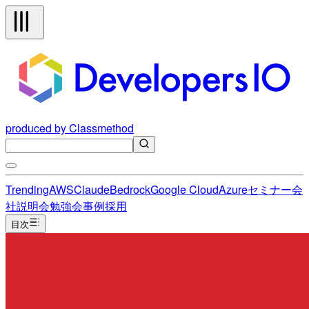
produced by Classmethod
Trending
AWS
Claude
Bedrock
Google Cloud
Azure
セミナー
会
社説明会
勉強会
事例
採用
目次