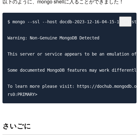
以下のように、mongo shellに入ることができました！
$ mongo --ssl --host docdb-2023-12-16-04-15-12.cluste
Warning: Non-Genuine MongoDB Detected

This server or service appears to be an emulation of 
Some documented MongoDB features may work differently
To learn more please visit: https://dochub.mongodb.or
さいごに