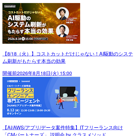
【8/18（火）】コストカットだけじゃない！AI駆動のシステ
ム刷新がもたらす本当の効果
開催前
2026年8月18日(火) 15:00
【AI/AWS/アプリ/データ案件特集】ITフリーランス向け
「CMパートナーズ」 説明会 by クラスメソッド