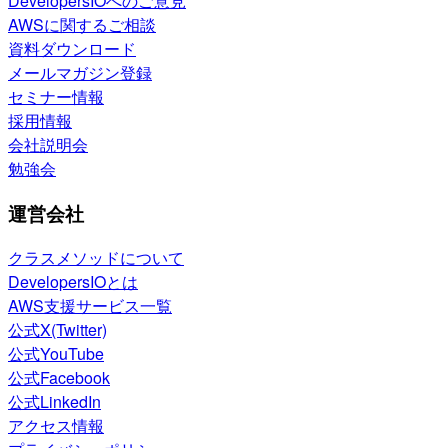
DevelopersIOへのご意見
AWSに関するご相談
資料ダウンロード
メールマガジン登録
セミナー情報
採用情報
会社説明会
勉強会
運営会社
クラスメソッドについて
DevelopersIOとは
AWS支援サービス一覧
公式X(Twitter)
公式YouTube
公式Facebook
公式LinkedIn
アクセス情報