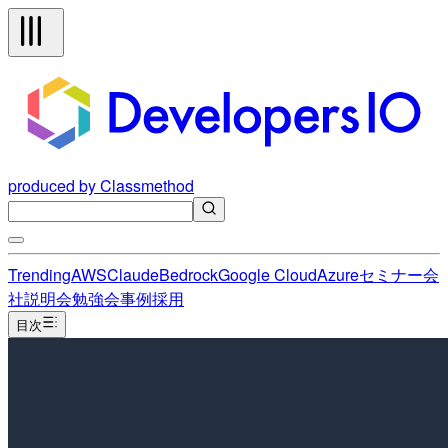
produced by Classmethod
Trending
AWS
Claude
Bedrock
Google Cloud
Azure
セミナー
会
社説明会
勉強会
事例
採用
目次