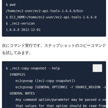
$ pwd

/home/ec2-user/ec2-api-tools-1.6.6.0/bin

$ EC2_HOME=/home/ec2-user/ec2-api-tools-1.6.6.0

$ ./ec2-version

次にコマンド実行です。スナップショットのコピーコマンド
を試してみます。
$ ./ec2-copy-snapshot --help

  SYNOPSIS

     ec2cpsnap ([ec2-copy-snapshot])

     ec2cpsnap [GENERAL OPTIONS] -r SOURCE_REGION -s 
  GENERAL NOTES

     Any command option/parameter may be passed a val
     that values for that option should be read from 