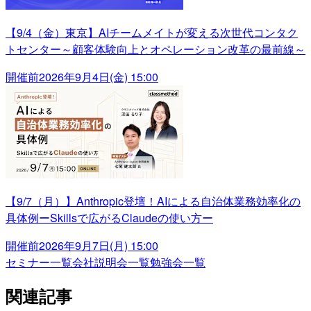
【9/4（金）東京】AIチームメイトが変える次世代コンタク
トセンター～顧客体験向上とオペレーション改革の最前線～
開催前
2026年9月4日(金) 15:00
【9/7（月）】Anthropic登壇！AIによる自治体業務効率化の
具体例ーSkillsで広がるClaudeの使い方ー
開催前
2026年9月7日(月) 15:00
セミナー一覧
会社説明会一覧
勉強会一覧
関連記事