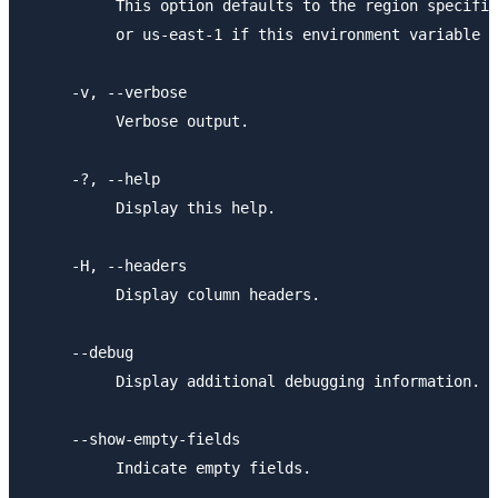
          This option defaults to the region specifie
          or us-east-1 if this environment variable i
     -v, --verbose

          Verbose output.

     -?, --help

          Display this help.

     -H, --headers

          Display column headers.

     --debug

          Display additional debugging information.

     --show-empty-fields

          Indicate empty fields.
