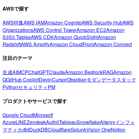
AWSで探す
AWS特集
AWS IAM
Amazon Cognito
AWS Security Hub
AWS
Organizations
AWS Control Tower
Amazon EC2
Amazon
S3
S3 Tables
AWS CDK
Amazon QuickSight
Amazon
Redshift
AWS Amplify
Amazon CloudFront
Amazon Connect
注目のテーマ
生成AI
MCP
ChatGPT
Claude
Amazon Bedrock
RAG
Amazon
Q
GitHub Copilot
Devin
Cursor
Obsidian
モダンデータスタック
Python
セキュリティ
PM
プロダクトやサービスで探す
Google Cloud
Microsoft
Azure
LINE
Zendesk
Auth0
Tableau
Snowflake
Alteryx
インフォ
マティカ
dbt
DuckDB
Cloudflare
Splunk
Vision One
Notion