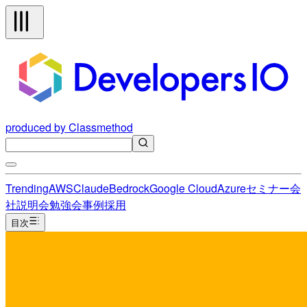
produced by Classmethod
Trending
AWS
Claude
Bedrock
Google Cloud
Azure
セミナー
会
社説明会
勉強会
事例
採用
目次