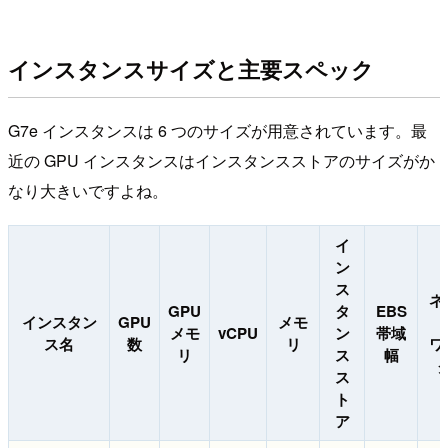
インスタンスサイズと主要スペック
G7e インスタンスは 6 つのサイズが用意されています。最
近の GPU インスタンスはインスタンスストアのサイズがか
なり大きいですよね。
イ
ン
ス
ネ
GPU
タ
EBS
インスタン
GPU
メモ
メモ
vCPU
ン
帯域
ス名
数
リ
ワ
リ
ス
幅
ス
ト
ア