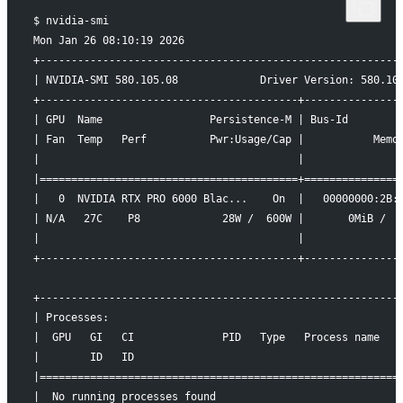
$ nvidia-smi
Mon Jan 26 08:10:19 2026
+---------------------------------------------------------
| NVIDIA-SMI 580.105.08             Driver Version: 580.10
+-----------------------------------------+---------------
| GPU  Name                 Persistence-M | Bus-Id        
| Fan  Temp   Perf          Pwr:Usage/Cap |           Memo
|                                         |               
|=========================================+===============
|   0  NVIDIA RTX PRO 6000 Blac...    On  |   00000000:2B:
| N/A   27C    P8             28W /  600W |       0MiB /  
|                                         |               
+-----------------------------------------+---------------
+---------------------------------------------------------
| Processes:                                              
|  GPU   GI   CI              PID   Type   Process name   
|        ID   ID                                          
|=========================================================
|  No running processes found                             