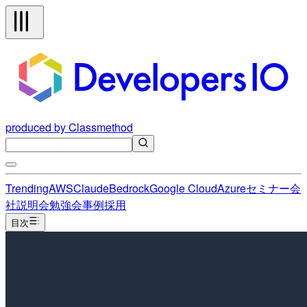
produced by Classmethod
Trending
AWS
Claude
Bedrock
Google Cloud
Azure
セミナー
会
社説明会
勉強会
事例
採用
目次