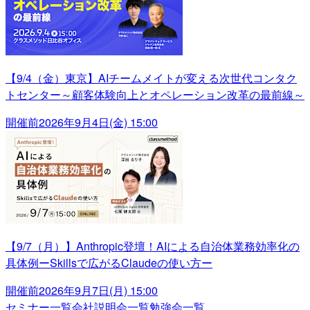
【9/4（金）東京】AIチームメイトが変える次世代コンタク
トセンター～顧客体験向上とオペレーション改革の最前線～
開催前
2026年9月4日(金) 15:00
【9/7（月）】Anthropic登壇！AIによる自治体業務効率化の
具体例ーSkillsで広がるClaudeの使い方ー
開催前
2026年9月7日(月) 15:00
セミナー一覧
会社説明会一覧
勉強会一覧