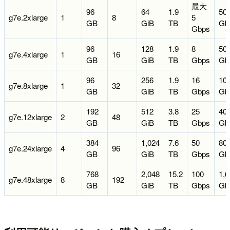
最大
96
64
1.9
50
g7e.2xlarge
1
8
5
GB
GiB
TB
Gb
Gbps
96
128
1.9
8
50
g7e.4xlarge
1
16
GB
GiB
TB
Gbps
Gb
96
256
1.9
16
10
g7e.8xlarge
1
32
GB
GiB
TB
Gbps
Gb
192
512
3.8
25
40
g7e.12xlarge
2
48
GB
GiB
TB
Gbps
Gb
384
1,024
7.6
50
80
g7e.24xlarge
4
96
GB
GiB
TB
Gbps
Gb
768
2,048
15.2
100
1,6
g7e.48xlarge
8
192
GB
GiB
TB
Gbps
Gb