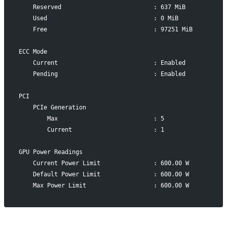
    Reserved                          : 637 MiB
    Used                              : 0 MiB
    Free                              : 97251 MiB
ECC Mode
    Current                           : Enabled
    Pending                           : Enabled
PCI
    PCIe Generation
        Max                           : 5
        Current                       : 1
GPU Power Readings
    Current Power Limit               : 600.00 W
    Default Power Limit               : 600.00 W
    Max Power Limit                   : 600.00 W