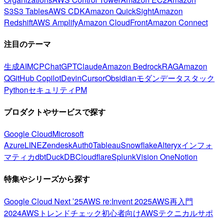
S3
S3 Tables
AWS CDK
Amazon QuickSight
Amazon
Redshift
AWS Amplify
Amazon CloudFront
Amazon Connect
注目のテーマ
生成AI
MCP
ChatGPT
Claude
Amazon Bedrock
RAG
Amazon
Q
GitHub Copilot
Devin
Cursor
Obsidian
モダンデータスタック
Python
セキュリティ
PM
プロダクトやサービスで探す
Google Cloud
Microsoft
Azure
LINE
Zendesk
Auth0
Tableau
Snowflake
Alteryx
インフォ
マティカ
dbt
DuckDB
Cloudflare
Splunk
Vision One
Notion
特集やシリーズから探す
Google Cloud Next ’25
AWS re:Invent 2025
AWS再入門
2024
AWSトレンドチェック
初心者向け
AWSテクニカルサポ