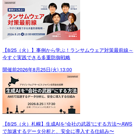
【8/25（火）】事例から学ぶ！ランサムウェア対策最前線～
今すぐ実践できる多重防御戦略
開催前
2026年8月25日(火) 13:00
【8/25（火）札幌】生成AIを“会社の武器”にする方法〜AWS
で加速するデータ分析と、安全に導入する仕組み〜