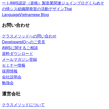
ート
AWS認定（資格）
製造業関連
ジョインブログ
くらめそ
の情シス
組織開発室の活動
デザイン
Thai
Language
Vietnamese Blog
お問い合わせ
クラスメソッドへの問い合わせ
DevelopersIOへのご意見
AWSに関するご相談
資料ダウンロード
メールマガジン登録
セミナー情報
採用情報
会社説明会
勉強会
運営会社
クラスメソッドについて