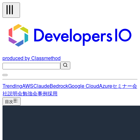
produced by Classmethod
Trending
AWS
Claude
Bedrock
Google Cloud
Azure
セミナー
会
社説明会
勉強会
事例
採用
目次