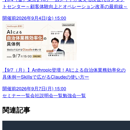
トセンター～顧客体験向上とオペレーション改革の最前線～
開催前
2026年9月4日(金) 15:00
【9/7（月）】Anthropic登壇！AIによる自治体業務効率化の
具体例ーSkillsで広がるClaudeの使い方ー
開催前
2026年9月7日(月) 15:00
セミナー一覧
会社説明会一覧
勉強会一覧
関連記事