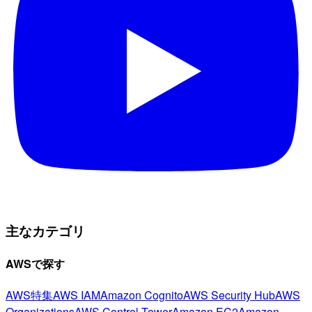
主なカテゴリ
AWSで探す
AWS特集
AWS IAM
Amazon Cognito
AWS Security Hub
AWS
Organizations
AWS Control Tower
Amazon EC2
Amazon