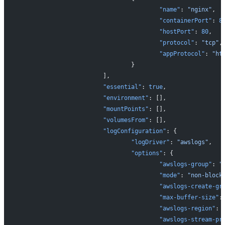
					"name"
: 
"nginx"
,
					"containerPort"
: 
8
					"hostPort"
: 
80
,
					"protocol"
: 
"tcp"
,
					"appProtocol"
: 
"ht
				}
			],
			"essential"
: 
true
,
			"environment"
: [],
			"mountPoints"
: [],
			"volumesFrom"
: [],
			"logConfiguration"
: {
				"logDriver"
: 
"awslogs"
,
				"options"
: {
					"awslogs-group"
: 
"
					"mode"
: 
"non-block
					"awslogs-create-gr
					"max-buffer-size"
:
					"awslogs-region"
: 
					"awslogs-stream-p