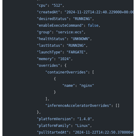
           "cpu"
: 
"512"
,
           "createdAt"
: 
"2024-11-22T14:22:40.229000+00:00
           "desiredStatus"
: 
"RUNNING"
,
           "enableExecuteCommand"
: 
false
,
           "group"
: 
"service:ecs"
,
           "healthStatus"
: 
"UNKNOWN"
,
           "lastStatus"
: 
"RUNNING"
,
           "launchType"
: 
"FARGATE"
,
           "memory"
: 
"1024"
,
           "overrides"
: {
               "containerOverrides"
: [
                   {
                       "name"
: 
"nginx"
                   }
               ],
               "inferenceAcceleratorOverrides"
: []
           },
           "platformVersion"
: 
"1.4.0"
,
           "platformFamily"
: 
"Linux"
,
           "pullStartedAt"
: 
"2024-11-22T14:22:50.378000+0