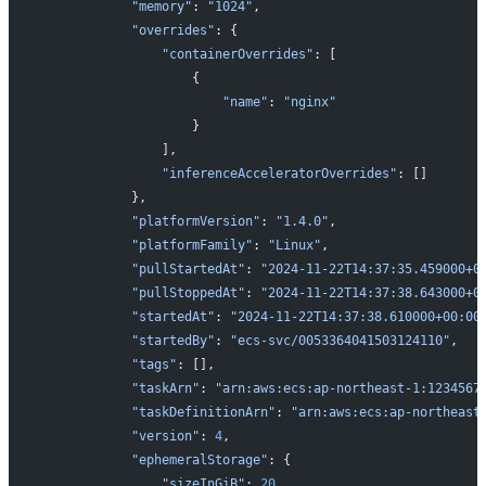
           "memory"
: 
"1024"
,
           "overrides"
: {
               "containerOverrides"
: [
                   {
                       "name"
: 
"nginx"
                   }
               ],
               "inferenceAcceleratorOverrides"
: []
           },
           "platformVersion"
: 
"1.4.0"
,
           "platformFamily"
: 
"Linux"
,
           "pullStartedAt"
: 
"2024-11-22T14:37:35.459000+0
           "pullStoppedAt"
: 
"2024-11-22T14:37:38.643000+0
           "startedAt"
: 
"2024-11-22T14:37:38.610000+00:00
           "startedBy"
: 
"ecs-svc/0053364041503124110"
,
           "tags"
: [],
           "taskArn"
: 
"arn:aws:ecs:ap-northeast-1:1234567
           "taskDefinitionArn"
: 
"arn:aws:ecs:ap-northeast
           "version"
: 
4
,
           "ephemeralStorage"
: {
               "sizeInGiB"
: 
20