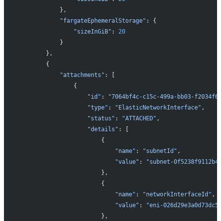
           },
           "fargateEphemeralStorage"
: {
               "sizeInGiB"
: 
20
           }
       },
       {
           "attachments"
: [
               {
                   "id"
: 
"7064bf4c-c15c-499a-bb03-f2034f6
                   "type"
: 
"ElasticNetworkInterface"
,
                   "status"
: 
"ATTACHED"
,
                   "details"
: [
                       {
                           "name"
: 
"subnetId"
,
                           "value"
: 
"subnet-0f5238f9112b4
                       },
                       {
                           "name"
: 
"networkInterfaceId"
,
                           "value"
: 
"eni-026d29e3a0d73dc5
                       },