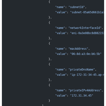
                       {
                           "name"
: 
"subnetId"
,
                           "value"
: 
"subnet-05a65d661b1a7
                       },
                       {
                           "name"
: 
"networkInterfaceId"
,
                           "value"
: 
"eni-0a3e08bc8d882153
                       },
                       {
                           "name"
: 
"macAddress"
,
                           "value"
: 
"06:8d:a3:0e:b6:5b"
                       },
                       {
                           "name"
: 
"privateDnsName"
,
                           "value"
: 
"ip-172-31-34-45.ap-n
                       },
                       {
                           "name"
: 
"privateIPv4Address"
,
                           "value"
: 
"172.31.34.45"
                       }
                   ]