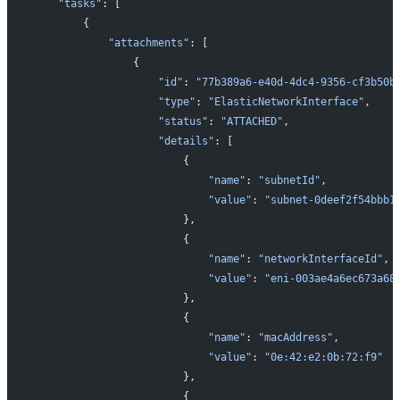
   "tasks"
: [
       {
           "attachments"
: [
               {
                   "id"
: 
"77b389a6-e40d-4dc4-9356-cf3b50b
                   "type"
: 
"ElasticNetworkInterface"
,
                   "status"
: 
"ATTACHED"
,
                   "details"
: [
                       {
                           "name"
: 
"subnetId"
,
                           "value"
: 
"subnet-0deef2f54bbb1
                       },
                       {
                           "name"
: 
"networkInterfaceId"
,
                           "value"
: 
"eni-003ae4a6ec673a68
                       },
                       {
                           "name"
: 
"macAddress"
,
                           "value"
: 
"0e:42:e2:0b:72:f9"
                       },
                       {