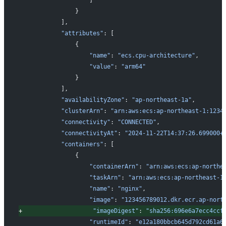
               }
           ],
           "attributes"
: [
               {
                   "name"
: 
"ecs.cpu-architecture"
,
                   "value"
: 
"arm64"
               }
           ],
           "availabilityZone"
: 
"ap-northeast-1a"
,
           "clusterArn"
: 
"arn:aws:ecs:ap-northeast-1:1234
           "connectivity"
: 
"CONNECTED"
,
           "connectivityAt"
: 
"2024-11-22T14:37:26.699000+
           "containers"
: [
               {
                   "containerArn"
: 
"arn:aws:ecs:ap-northe
                   "taskArn"
: 
"arn:aws:ecs:ap-northeast-1
                   "name"
: 
"nginx"
,
                   "image"
: 
"123456789012.dkr.ecr.ap-nort
+
"imageDigest"
: 
"sha256:696e6a7ecc4ccf
                   "runtimeId"
: 
"e12a180bbcb645d792cd61a6