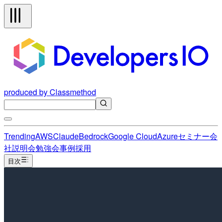
produced by Classmethod
Trending
AWS
Claude
Bedrock
Google Cloud
Azure
セミナー
会
社説明会
勉強会
事例
採用
目次