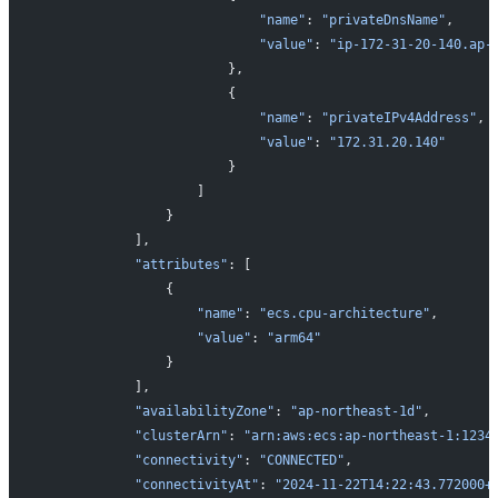
                           "name"
: 
"privateDnsName"
,
                           "value"
: 
"ip-172-31-20-140.ap-
                       },
                       {
                           "name"
: 
"privateIPv4Address"
,
                           "value"
: 
"172.31.20.140"
                       }
                   ]
               }
           ],
           "attributes"
: [
               {
                   "name"
: 
"ecs.cpu-architecture"
,
                   "value"
: 
"arm64"
               }
           ],
           "availabilityZone"
: 
"ap-northeast-1d"
,
           "clusterArn"
: 
"arn:aws:ecs:ap-northeast-1:1234
           "connectivity"
: 
"CONNECTED"
,
           "connectivityAt"
: 
"2024-11-22T14:22:43.772000+