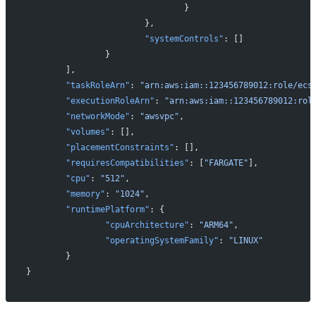
				}
			},
			"systemControls"
: []
		}
	],
	"taskRoleArn"
: 
"arn:aws:iam::123456789012:role/ecs
	"executionRoleArn"
: 
"arn:aws:iam::123456789012:rol
	"networkMode"
: 
"awsvpc"
,
	"volumes"
: [],
	"placementConstraints"
: [],
	"requiresCompatibilities"
: [
"FARGATE"
],
	"cpu"
: 
"512"
,
	"memory"
: 
"1024"
,
	"runtimePlatform"
: {
		"cpuArchitecture"
: 
"ARM64"
,
		"operatingSystemFamily"
: 
"LINUX"
	}
}