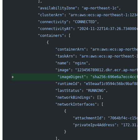
           ],
           "availabilityZone"
: 
"ap-northeast-1c"
,
           "clusterArn"
: 
"arn:aws:ecs:ap-northeast-1:1234
           "connectivity"
: 
"CONNECTED"
,
           "connectivityAt"
: 
"2024-11-22T14:37:26.734000+
           "containers"
: [
               {
                   "containerArn"
: 
"arn:aws:ecs:ap-northe
                   "taskArn"
: 
"arn:aws:ecs:ap-northeast-1
                   "name"
: 
"nginx"
,
                   "image"
: 
"123456789012.dkr.ecr.ap-nort
+
"imageDigest"
: 
"sha256:696e6a7ecc4ccf
                   "runtimeId"
: 
"e55eaaf1c9594c56bc9baf88
                   "lastStatus"
: 
"RUNNING"
,
                   "networkBindings"
: [],
                   "networkInterfaces"
: [
                       {
                           "attachmentId"
: 
"7064bf4c-c15c
                           "privateIpv4Address"
: 
"172.31.
                       }
                   ],