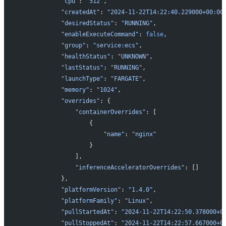
           "cpu"
: 
"512"
,
           "createdAt"
: 
"2024-11-22T14:22:40.229000+00:00
           "desiredStatus"
: 
"RUNNING"
,
           "enableExecuteCommand"
: 
false
,
           "group"
: 
"service:ecs"
,
           "healthStatus"
: 
"UNKNOWN"
,
           "lastStatus"
: 
"RUNNING"
,
           "launchType"
: 
"FARGATE"
,
           "memory"
: 
"1024"
,
           "overrides"
: {
               "containerOverrides"
: [
                   {
                       "name"
: 
"nginx"
                   }
               ],
               "inferenceAcceleratorOverrides"
: []
           },
           "platformVersion"
: 
"1.4.0"
,
           "platformFamily"
: 
"Linux"
,
           "pullStartedAt"
: 
"2024-11-22T14:22:50.378000+0
           "pullStoppedAt"
: 
"2024-11-22T14:22:57.667000+0