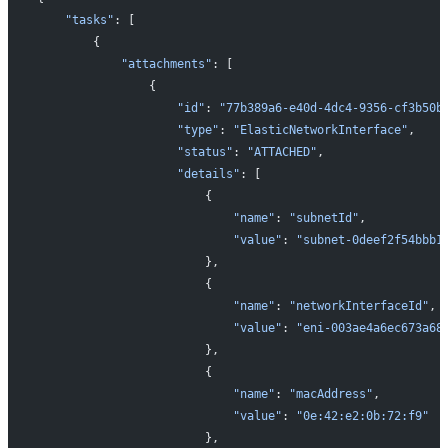
   "tasks"
: [
       {
           "attachments"
: [
               {
                   "id"
: 
"77b389a6-e40d-4dc4-9356-cf3b50b
                   "type"
: 
"ElasticNetworkInterface"
,
                   "status"
: 
"ATTACHED"
,
                   "details"
: [
                       {
                           "name"
: 
"subnetId"
,
                           "value"
: 
"subnet-0deef2f54bbb1
                       },
                       {
                           "name"
: 
"networkInterfaceId"
,
                           "value"
: 
"eni-003ae4a6ec673a68
                       },
                       {
                           "name"
: 
"macAddress"
,
                           "value"
: 
"0e:42:e2:0b:72:f9"
                       },