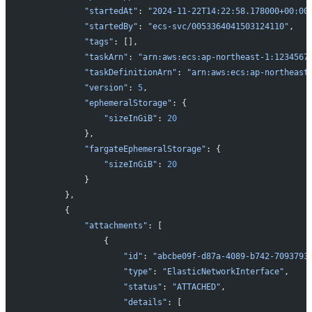
           "startedAt"
: 
"2024-11-22T14:22:58.178000+00:00
           "startedBy"
: 
"ecs-svc/0053364041503124110"
,
           "tags"
: [],
           "taskArn"
: 
"arn:aws:ecs:ap-northeast-1:1234567
           "taskDefinitionArn"
: 
"arn:aws:ecs:ap-northeast
           "version"
: 
5
,
           "ephemeralStorage"
: {
               "sizeInGiB"
: 
20
           },
           "fargateEphemeralStorage"
: {
               "sizeInGiB"
: 
20
           }
       },
       {
           "attachments"
: [
               {
                   "id"
: 
"abcbe09f-d87a-4089-b742-7093793
                   "type"
: 
"ElasticNetworkInterface"
,
                   "status"
: 
"ATTACHED"
,
                   "details"
: [