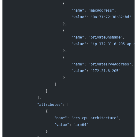
                       {
                           "name"
: 
"macAddress"
,
                           "value"
: 
"0a:71:72:38:82:bd"
                       },
                       {
                           "name"
: 
"privateDnsName"
,
                           "value"
: 
"ip-172-31-6-205.ap-n
                       },
                       {
                           "name"
: 
"privateIPv4Address"
,
                           "value"
: 
"172.31.6.205"
                       }
                   ]
               }
           ],
           "attributes"
: [
               {
                   "name"
: 
"ecs.cpu-architecture"
,
                   "value"
: 
"arm64"
               }