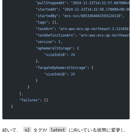
           "pullStoppedAt"
: 
"2024-11-22T14:22:57.667000+0
           "startedAt"
: 
"2024-11-22T14:22:58.178000+00:00
           "startedBy"
: 
"ecs-svc/0053364041503124110"
,
           "tags"
: [],
           "taskArn"
: 
"arn:aws:ecs:ap-northeast-1:1234567
           "taskDefinitionArn"
: 
"arn:aws:ecs:ap-northeast
           "version"
: 
5
,
           "ephemeralStorage"
: {
               "sizeInGiB"
: 
20
           },
           "fargateEphemeralStorage"
: {
               "sizeInGiB"
: 
20
           }
       }
   ],
   "failures"
: []
}
続いて、
タグが
に向いている状態に変更し
v2
latest