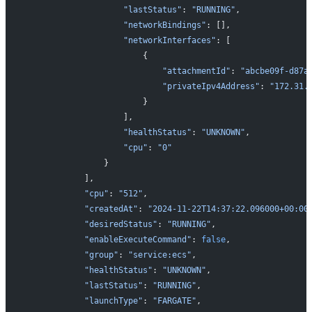
                   "lastStatus"
: 
"RUNNING"
,
                   "networkBindings"
: [],
                   "networkInterfaces"
: [
                       {
                           "attachmentId"
: 
"abcbe09f-d87a
                           "privateIpv4Address"
: 
"172.31.
                       }
                   ],
                   "healthStatus"
: 
"UNKNOWN"
,
                   "cpu"
: 
"0"
               }
           ],
           "cpu"
: 
"512"
,
           "createdAt"
: 
"2024-11-22T14:37:22.096000+00:00
           "desiredStatus"
: 
"RUNNING"
,
           "enableExecuteCommand"
: 
false
,
           "group"
: 
"service:ecs"
,
           "healthStatus"
: 
"UNKNOWN"
,
           "lastStatus"
: 
"RUNNING"
,
           "launchType"
: 
"FARGATE"
,