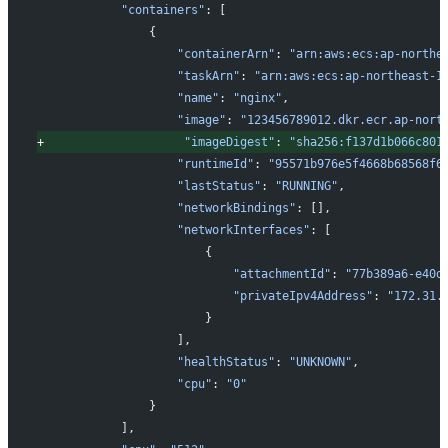
           "containers"
: [
               {
                   "containerArn"
: 
"arn:aws:ecs:ap-northe
                   "taskArn"
: 
"arn:aws:ecs:ap-northeast-1
                   "name"
: 
"nginx"
,
                   "image"
: 
"123456789012.dkr.ecr.ap-nort
+
"imageDigest"
: 
"sha256:f137d1b066c801
                   "runtimeId"
: 
"95571b976e5f4668b68568f6
                   "lastStatus"
: 
"RUNNING"
,
                   "networkBindings"
: [],
                   "networkInterfaces"
: [
                       {
                           "attachmentId"
: 
"77b389a6-e40d
                           "privateIpv4Address"
: 
"172.31.
                       }
                   ],
                   "healthStatus"
: 
"UNKNOWN"
,
                   "cpu"
: 
"0"
               }
           ],