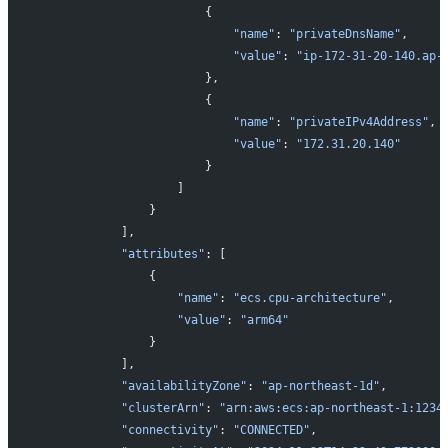
                       {
                           "name"
: 
"privateDnsName"
,
                           "value"
: 
"ip-172-31-20-140.ap-
                       },
                       {
                           "name"
: 
"privateIPv4Address"
,
                           "value"
: 
"172.31.20.140"
                       }
                   ]
               }
           ],
           "attributes"
: [
               {
                   "name"
: 
"ecs.cpu-architecture"
,
                   "value"
: 
"arm64"
               }
           ],
           "availabilityZone"
: 
"ap-northeast-1d"
,
           "clusterArn"
: 
"arn:aws:ecs:ap-northeast-1:1234
           "connectivity"
: 
"CONNECTED"
,