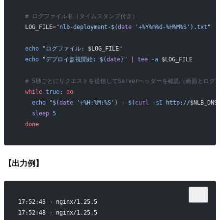
  # ログファイル名（タイムスタンプ付き）
  LOG_FILE
=
"nlb-deployment-$(
date
 '+%Y%m%d-%H%M%S').txt"
  echo
 "ログファイル: 
$LOG_FILE
"
  echo
 "デプロイ監視開始: $(
date
)"
 |
 tee
 -a
 $LOG_FILE
  # 5秒ごとにリクエストを送信してServerヘッダーを確認（画面とロ
  while
 true
; 
do
    echo
 "$(
date
 '+%H:%M:%S') - $(
curl
 -sI
 http://
$NLB_DNS
    sleep
 5
  done
【出力例】
17:52:43 - nginx/1.25.5
17:52:48 - nginx/1.25.5