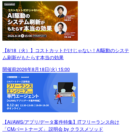
【8/18（火）】コストカットだけじゃない！AI駆動のシステ
ム刷新がもたらす本当の効果
開催前
2026年8月18日(火) 15:00
【AI/AWS/アプリ/データ案件特集】ITフリーランス向け
「CMパートナーズ」 説明会 by クラスメソッド