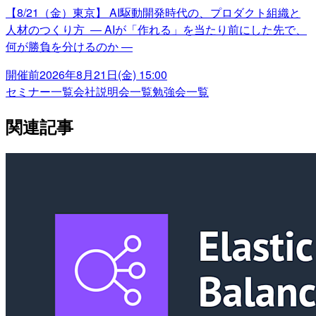
【8/21（金）東京】 AI駆動開発時代の、プロダクト組織と
人材のつくり方 ― AIが「作れる」を当たり前にした先で、
何が勝負を分けるのか ―
開催前
2026年8月21日(金) 15:00
セミナー一覧
会社説明会一覧
勉強会一覧
関連記事