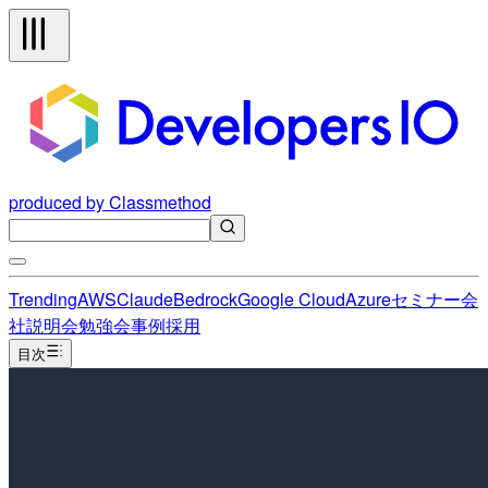
produced by Classmethod
Trending
AWS
Claude
Bedrock
Google Cloud
Azure
セミナー
会
社説明会
勉強会
事例
採用
目次